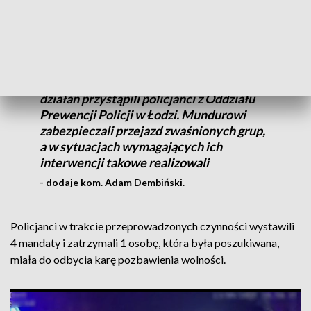
Pseudokibice w trakcie przejazdu
wielokrotnie spowalniali swój przejazd,
aby sprowokować konfrontację. Wtedy do
działań przystąpili policjanci z Oddziału
Prewencji Policji w Łodzi. Mundurowi
zabezpieczali przejazd zwaśnionych grup,
a w sytuacjach wymagających ich
interwencji takowe realizowali
- dodaje kom. Adam Dembiński.
Policjanci w trakcie przeprowadzonych czynności wystawili
4 mandaty i zatrzymali 1 osobę, która była poszukiwana,
miała do odbycia karę pozbawienia wolności.