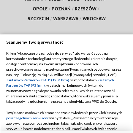
OPOLE
/
POZNAŃ
/
RZESZÓW
/
SZCZECIN
/
WARSZAWA
/
WROCŁAW
Szanujemy Twoją prywatność
Dołącz do nas:
Kliknij "Akceptuję i przechodzę do serwisu", aby wyrazić zgody na
korzystanie z technologii automatycznego śledzenia i zbierania danych,
TVP
dostęp do informacji na Twoim urządzeniu końcowym i ich
Abonament TVP
przechowywanie oraz na przetwarzanie Twoich danych osobowych przez
Regulamin TVP
nas, czyli Telewizję Polską S.A. w likwidacji (zwaną dalej również „TVP”),
Emisja w TVP
Polityka prywatności
Zaufanych Partnerów z IAB* (1201 firm)
oraz pozostałych
Zaufanych
Partnerów TVP (93 firm)
, w celach marketingowych (w tym do
Centrum informacji TVP
Moje zgody
zautomatyzowanego dopasowania reklam do Twoich zainteresowań i
mierzenia ich skuteczności) i pozostałych, które wskazujemy poniżej, a
Naziemna Telewizja Cyfrowa
Pomoc
także zgody na udostępnianie przez nas identyfikatora PPID do Google.
Sklep TVP
Biuro reklamy
Twoje dane osobowe zbierane podczas odwiedzania przez Ciebie naszych
Rada Programowa
Kontakt
poszczególnych serwisów
zwanych dalej „Portalem”, w tym informacje
zapisywane za pomocą technologii takich jak: pliki cookie, sygnalizatory
System NOS
WWW lub innych podobnych technologii umożliwiających świadczenie