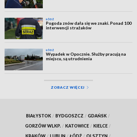
ŁÓDŹ
Pogoda znów dała się we znaki. Ponad 100
interwencji strażaków
ŁÓDŹ
Wypadek w Opocznie. Służby pracują na
miejscu, są utrudnienia
ZOBACZ WIĘCEJ
BIAŁYSTOK
/
BYDGOSZCZ
/
GDAŃSK
/
GORZÓW WLKP.
/
KATOWICE
/
KIELCE
/
KRAKÓW
/
LUBLIN
/
ŁÓDŹ
/
OLSZTYN
/