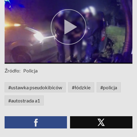
Źródło:
Policja
#ustawka pseudokibiców
#łódzkie
#policja
#autostrada a1