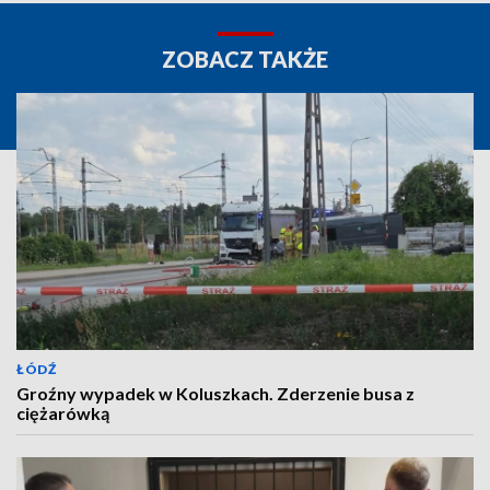
ZOBACZ TAKŻE
ŁÓDŹ
Groźny wypadek w Koluszkach. Zderzenie busa z
ciężarówką