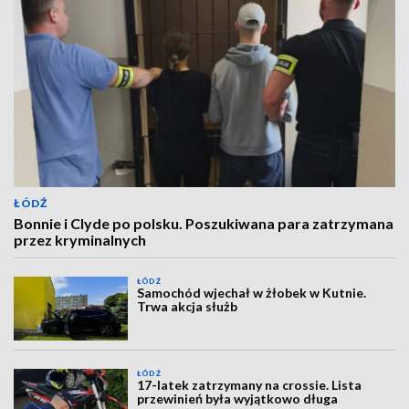
ŁÓDŹ
Bonnie i Clyde po polsku. Poszukiwana para zatrzymana
przez kryminalnych
ŁÓDŹ
Samochód wjechał w żłobek w Kutnie.
Trwa akcja służb
ŁÓDŹ
17-latek zatrzymany na crossie. Lista
przewinień była wyjątkowo długa