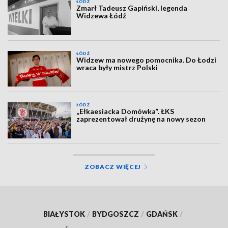
ŁÓDŹ
Zmarł Tadeusz Gapiński, legenda
Widzewa Łódź
ŁÓDŹ
Widzew ma nowego pomocnika. Do Łodzi
wraca były mistrz Polski
ŁÓDŹ
„Ełkaesiacka Domówka”. ŁKS
zaprezentował drużynę na nowy sezon
ZOBACZ WIĘCEJ
BIAŁYSTOK
/
BYDGOSZCZ
/
GDAŃSK
/