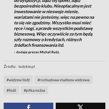
do dyspozycji, bądź tej spółki, bądź
bezpośrednio klubu. Nieopłacalnym jest
inwestowanie w nieswoje mienie,
wariatami nie jesteśmy, więc na pewno na
to się nie zgodzimy. Wszystko musi mieć
ręce i nogi, a przede wszystkim podstawę
biznesową. Więc oczywiście za tym będą
szły rozmowy o kredytach, różnych
źródłach finansowania itd.
- dodaje prezes Michał Rydz.
Źródło:
lodzkie.pl
#widzew łódź
#rozbudowa stadionu widzewa
#łódź
#piłka nożna