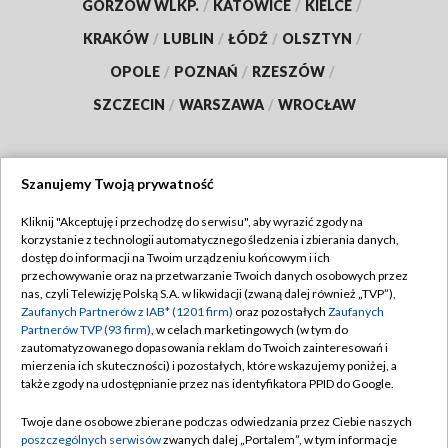
GORZÓW WLKP.
/
KATOWICE
/
KIELCE
/
KRAKÓW
/
LUBLIN
/
ŁÓDŹ
/
OLSZTYN
/
OPOLE
/
POZNAŃ
/
RZESZÓW
/
SZCZECIN
/
WARSZAWA
/
WROCŁAW
Szanujemy Twoją prywatność
Dołącz do nas:
Kliknij "Akceptuję i przechodzę do serwisu", aby wyrazić zgody na
korzystanie z technologii automatycznego śledzenia i zbierania danych,
TVP
dostęp do informacji na Twoim urządzeniu końcowym i ich
Abonament TVP
przechowywanie oraz na przetwarzanie Twoich danych osobowych przez
Regulamin TVP
nas, czyli Telewizję Polską S.A. w likwidacji (zwaną dalej również „TVP”),
Emisja w TVP
Polityka prywatności
Zaufanych Partnerów z IAB* (1201 firm)
oraz pozostałych
Zaufanych
Partnerów TVP (93 firm)
, w celach marketingowych (w tym do
Centrum informacji TVP
Moje zgody
zautomatyzowanego dopasowania reklam do Twoich zainteresowań i
mierzenia ich skuteczności) i pozostałych, które wskazujemy poniżej, a
Naziemna Telewizja Cyfrowa
Pomoc
także zgody na udostępnianie przez nas identyfikatora PPID do Google.
Sklep TVP
Biuro reklamy
Twoje dane osobowe zbierane podczas odwiedzania przez Ciebie naszych
Rada Programowa
Kontakt
poszczególnych serwisów
zwanych dalej „Portalem”, w tym informacje