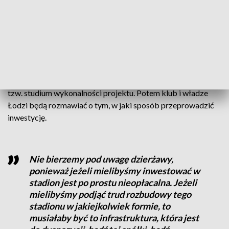
ZOBACZ TEŻ ->
ULICA FRANCISZKA SMUDY W ŁODZI.
JEST DECYZJA RADNYCH
Kiedy klub otrzyma zgodę, rozpoczną się prace
przygotowawcze. Władze klubu zakładają, że w ciągu 10
tygodni od tego momentu będą mogły przedstawić miastu
tzw. studium wykonalności projektu. Potem klub i władze
Łodzi będą rozmawiać o tym, w jaki sposób przeprowadzić
inwestycję.
Nie bierzemy pod uwagę dzierżawy,
ponieważ jeżeli mielibyśmy inwestować w
stadion jest po prostu nieopłacalna. Jeżeli
mielibyśmy podjąć trud rozbudowy tego
stadionu w jakiejkolwiek formie, to
musiałaby być to infrastruktura, która jest