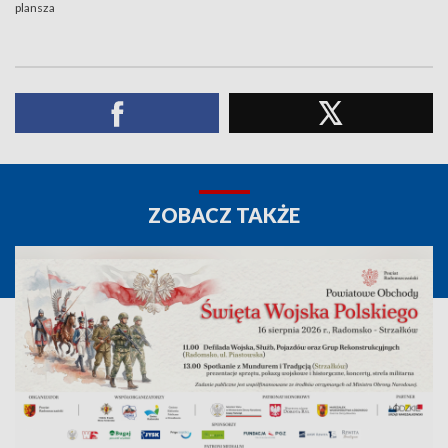
plansza
ZOBACZ TAKŻE