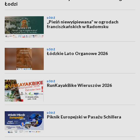
Łodzi
ŁÓDŹ
„Pieśń niewyśpiewana” w ogrodach
franciszkańskich w Radomsku
ŁÓDŹ
Łódzkie Lato Organowe 2026
ŁÓDŹ
RunKayakBike Wieruszów 2026
ŁÓDŹ
Piknik Europejski w Pasażu Schillera