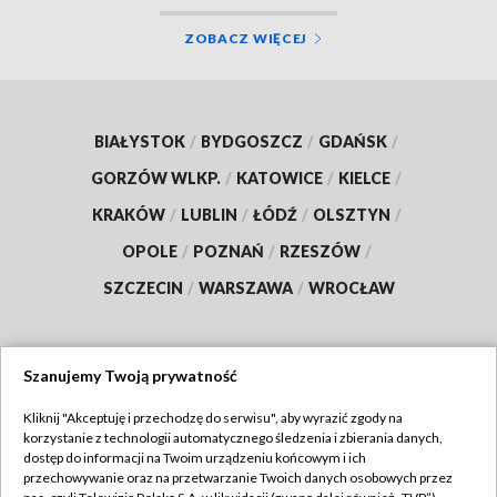
ZOBACZ WIĘCEJ
BIAŁYSTOK
/
BYDGOSZCZ
/
GDAŃSK
/
GORZÓW WLKP.
/
KATOWICE
/
KIELCE
/
KRAKÓW
/
LUBLIN
/
ŁÓDŹ
/
OLSZTYN
/
OPOLE
/
POZNAŃ
/
RZESZÓW
/
SZCZECIN
/
WARSZAWA
/
WROCŁAW
Szanujemy Twoją prywatność
Dołącz do nas:
Kliknij "Akceptuję i przechodzę do serwisu", aby wyrazić zgody na
korzystanie z technologii automatycznego śledzenia i zbierania danych,
TVP
dostęp do informacji na Twoim urządzeniu końcowym i ich
Abonament TVP
przechowywanie oraz na przetwarzanie Twoich danych osobowych przez
Regulamin TVP