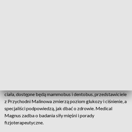
Na scenie tanecznej zaprezentują się: Flash Akademia Tańca,
HouseOFFmotion, Czarne Stopy, Walley Synchron Dance
oraz Walley Plus Duo.
Ponad 20 pokazów i warsztatów obejmie m.in. zapasy,
gimnastykę artystyczną, taniec, karate, kendo, szermierkę,
rugby, hokej, curling, strzelanie z łuku, judo, a także zajęcia
rozciągające, pokaz pierwszej pomocy i występy Mandorii.
W części prozdrowotnej: NFZ przeprowadzi analizę składu
ciała, dostępne będą mammobus i dentobus, przedstawiciele
z Przychodni Malinowa zmierzą poziom glukozy i ciśnienie, a
specjaliści podpowiedzą, jak dbać o zdrowie. Medical
Magnus zadba o badania siły mięśni i porady
fizjoterapeutyczne.