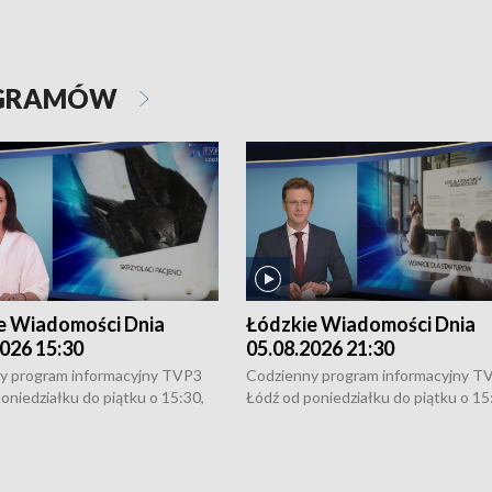
OGRAMÓW
e Wiadomości Dnia
Łódzkie Wiadomości Dnia
026 15:30
05.08.2026 21:30
y program informacyjny TVP3
Codzienny program informacyjny T
oniedziałku do piątku o 15:30,
Łódź od poniedziałku do piątku o 15
:30 i 21:30. W weekendy o
16:30, 18:30 i 21:30. W weekendy o
1:30.
18:30 i 21:30.