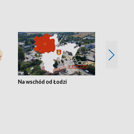
Na wschód od Łodzi
Zimowe szal
Polski