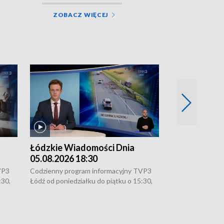
ZOBACZ WIĘCEJ
Łódzkie Wiadomości Dnia
Łódzkie Wia
05.08.2026 18:30
05.08.2026 1
VP3
Codzienny program informacyjny TVP3
Codzienny progr
:30,
Łódź od poniedziałku do piątku o 15:30,
Łódź od poniedzi
16:30, 18:30 i 21:30. W weekendy o
16:30, 18:30 i 2
18:30 i 21:30.
18:30 i 21:30.