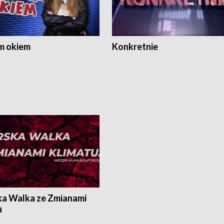
m okiem
Konkretnie
ka Walka ze Zmianami
u