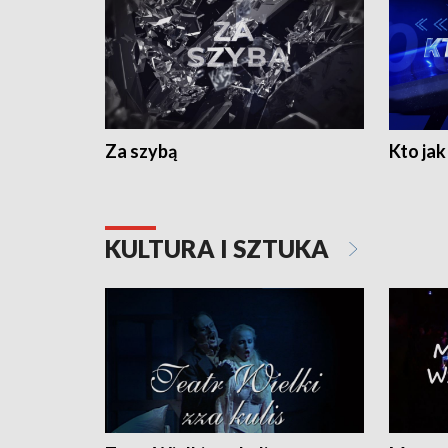
Za szybą
Kto jak 
KULTURA I SZTUKA