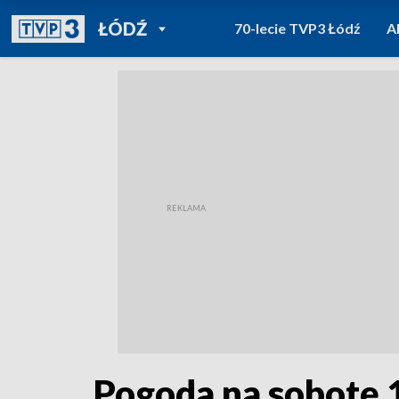
POWRÓT DO
ŁÓDŹ
70-lecie TVP3 Łódź
A
TVP REGIONY
Pogoda na sobotę 