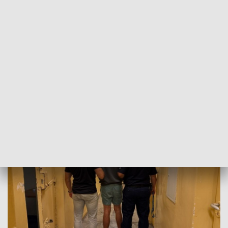
wynikało, że zamaskowany mężczyzna wszedł do sklepu i
grożąc nożem, zażądał wydania gotówki znajdującej się w
kasie fiskalnej, po czym zbiegł z miejsca zdarzenia. Jego
łupem padło ponad 900 złotych.
Policjanci po zebraniu informacji na temat okoliczności
przestępstwa oraz uzyskaniu rysopisu sprawcy, rozpoczęli
poszukiwania. Kilka godzin po zdarzeniu podejrzany został
zatrzymany na terenie powiatu pabianickiego.