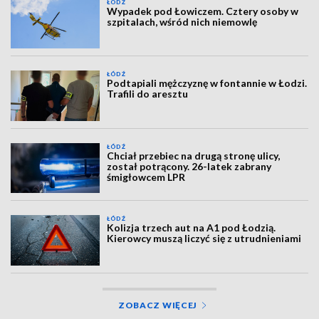
ŁÓDŹ
Wypadek pod Łowiczem. Cztery osoby w
szpitalach, wśród nich niemowlę
ŁÓDŹ
Podtapiali mężczyznę w fontannie w Łodzi.
Trafili do aresztu
ŁÓDŹ
Chciał przebiec na drugą stronę ulicy,
został potrącony. 26-latek zabrany
śmigłowcem LPR
ŁÓDŹ
Kolizja trzech aut na A1 pod Łodzią.
Kierowcy muszą liczyć się z utrudnieniami
ZOBACZ WIĘCEJ