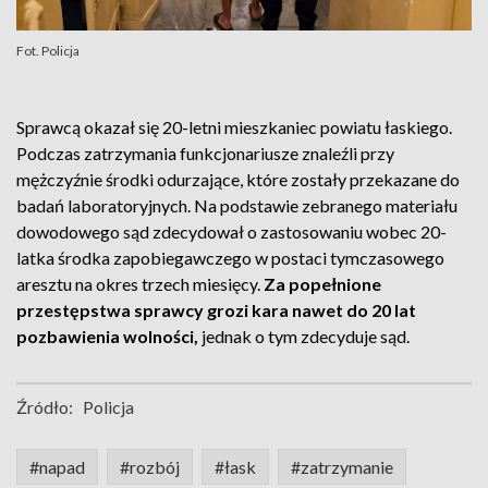
Fot. Policja
Sprawcą okazał się 20-letni mieszkaniec powiatu łaskiego.
Podczas zatrzymania funkcjonariusze znaleźli przy
mężczyźnie środki odurzające, które zostały przekazane do
badań laboratoryjnych. Na podstawie zebranego materiału
dowodowego sąd zdecydował o zastosowaniu wobec 20-
latka środka zapobiegawczego w postaci tymczasowego
aresztu na okres trzech miesięcy.
Za popełnione
przestępstwa sprawcy grozi kara nawet do 20 lat
pozbawienia wolności,
jednak o tym zdecyduje sąd.
Źródło:
Policja
#napad
#rozbój
#łask
#zatrzymanie