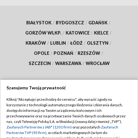
BIAŁYSTOK
/
BYDGOSZCZ
/
GDAŃSK
/
GORZÓW WLKP.
/
KATOWICE
/
KIELCE
/
KRAKÓW
/
LUBLIN
/
ŁÓDŹ
/
OLSZTYN
/
OPOLE
/
POZNAŃ
/
RZESZÓW
/
SZCZECIN
/
WARSZAWA
/
WROCŁAW
Szanujemy Twoją prywatność
Dołącz do nas:
Kliknij "Akceptuję i przechodzę do serwisu", aby wyrazić zgody na
korzystanie z technologii automatycznego śledzenia i zbierania danych,
TVP
dostęp do informacji na Twoim urządzeniu końcowym i ich
Abonament TVP
przechowywanie oraz na przetwarzanie Twoich danych osobowych przez
Regulamin TVP
nas, czyli Telewizję Polską S.A. w likwidacji (zwaną dalej również „TVP”),
Emisja w TVP
Polityka prywatności
Zaufanych Partnerów z IAB* (1201 firm)
oraz pozostałych
Zaufanych
Partnerów TVP (93 firm)
, w celach marketingowych (w tym do
Centrum informacji TVP
Moje zgody