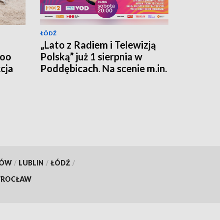
ŁÓDŹ
„Lato z Radiem i Telewizją
Zoo
Polską” już 1 sierpnia w
cja
Poddębicach. Na scenie m.in.
Roxie, Cleo i Natalia
Szroeder
KÓW
/
LUBLIN
/
ŁÓDŹ
/
ROCŁAW