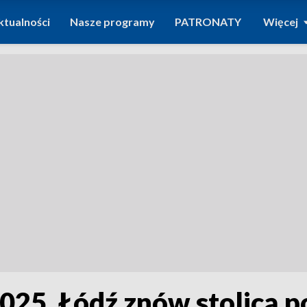
ktualności
Nasze programy
PATRONATY
Więcej
25. Łódź znów stolicą p