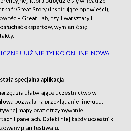
erencyjnej, która odbędzie się w Teatrze
tkań: Great Story (inspirujące opowieści),
owość – Great Lab, czyli warsztaty i
posłuchać ekspertów, wymienić się
takty.
ICZNEJ JUŻ NIE TYLKO ONLINE. NOWA
tała specjalna aplikacja
arzędzia ułatwiające uczestnictwo w
alowa pozwala na przeglądanie line-upu,
aktywnej mapy oraz otrzymywanie
ch i panelach. Dzięki niej każdy uczestnik
zowany plan festiwalu.