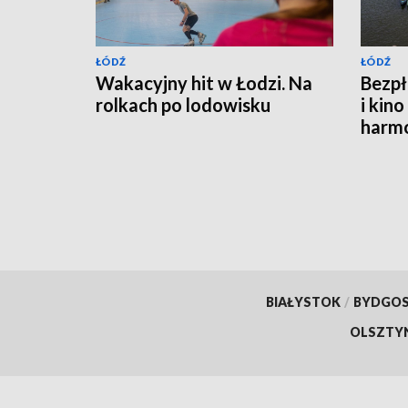
ŁÓDŹ
ŁÓDŹ
Wakacyjny hit w Łodzi. Na
Bezpł
rolkach po lodowisku
i kin
harm
termi
sean
BIAŁYSTOK
/
BYDGO
OLSZTY