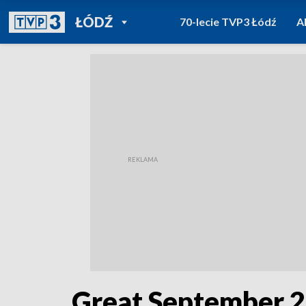
POWRÓT DO
ŁÓDŹ
70-lecie TVP3 Łódź
A
TVP REGIONY
Great September 20