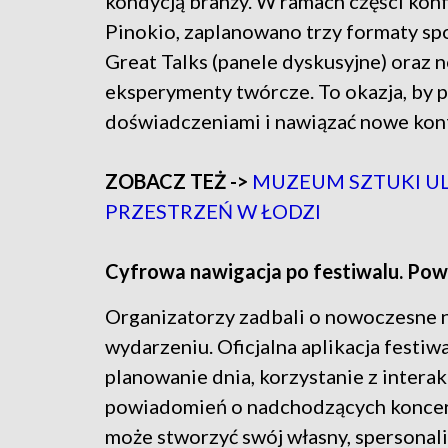
kondycją branży. W ramach części konf
Pinokio, zaplanowano trzy formaty spo
Great Talks (panele dyskusyjne) oraz n
eksperymenty twórcze. To okazja, by 
doświadczeniami i nawiązać nowe kon
ZOBACZ TEŻ ->
MUZEUM SZTUKI UL
PRZESTRZEŃ W ŁODZI
Cyfrowa nawigacja po festiwalu. Pows
Organizatorzy zadbali o nowoczesne n
wydarzeniu. Oficjalna aplikacja festiw
planowanie dnia, korzystanie z inter
powiadomień o nadchodzących koncerta
może stworzyć swój własny, spersonali