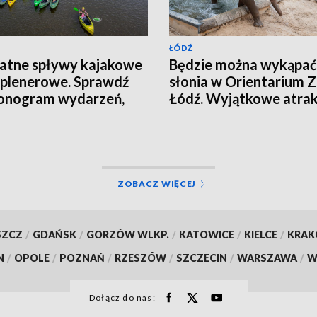
ŁÓDŹ
atne spływy kajakowe
Będzie można wykąpać
o plenerowe. Sprawdź
słonia w Orientarium 
onogram wydarzeń,
Łódź. Wyjątkowe atrak
ny zapisów i miejsca
podczas Dnia Słonia
sów
ZOBACZ WIĘCEJ
SZCZ
/
GDAŃSK
/
GORZÓW WLKP.
/
KATOWICE
/
KIELCE
/
KRA
N
/
OPOLE
/
POZNAŃ
/
RZESZÓW
/
SZCZECIN
/
WARSZAWA
/
W
Dołącz do nas: