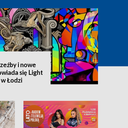
rzeźby i nowe
owiada się Light
 w Łodzi