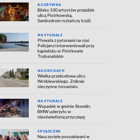
ROZRYWKA
Blisko 100 artystów przejdzie
ulicą Piotrkowską.
Sambodrom roztańczy Łódź
NA SYGNALE
Pływała z pytonami na szyi.
Policjanci interweniowali przy
kąpielisku w Piotrkowie
Trybunalskim
NA DROGACH
Wielka przebudowa ulicy
Wróblewskiego. Zniknie
nieczynne torowisko
NA SYGNALE
Wypadek w gminie Skomlin.
BMW uderzyło w
nieoświetloną przyczepę
SPOŁECZNE
Nauczyciele poszukiwani w