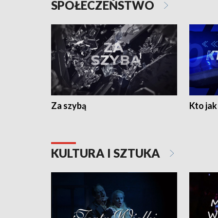
SPOŁECZEŃSTWO
Za szybą
Kto jak 
KULTURA I SZTUKA