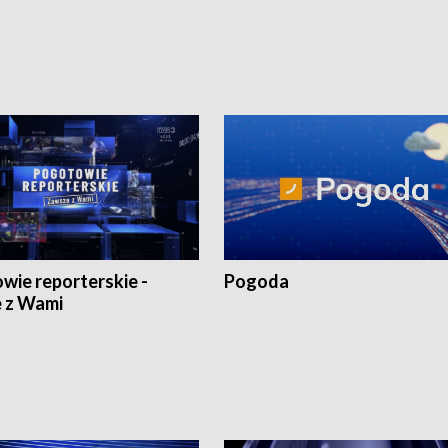
1:30.
18:30 i 21:30.
wie reporterskie -
Pogoda
 z Wami