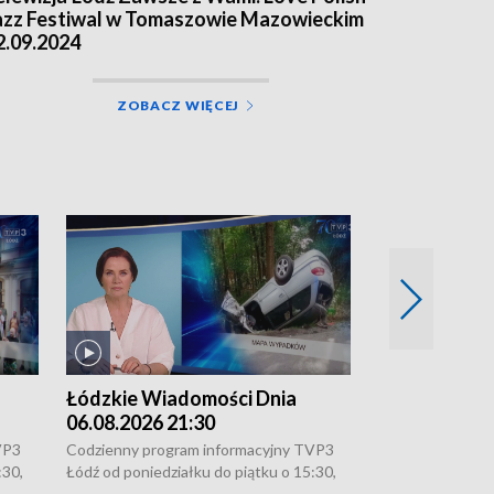
azz Festiwal w Tomaszowie Mazowieckim
2.09.2024
ZOBACZ WIĘCEJ
Łódzkie Wiadomości Dnia
Łódzkie Wia
06.08.2026 21:30
06.08.2026 1
VP3
Codzienny program informacyjny TVP3
Codzienny progr
:30,
Łódź od poniedziałku do piątku o 15:30,
Łódź od poniedzi
16:30, 18:30 i 21:30. W weekendy o
16:30, 18:30 i 2