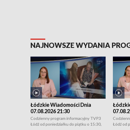
NAJNOWSZE WYDANIA PR
Łódzkie Wiadomości Dnia
Łódzki
07.08.2026 21:30
07.08.2
Codzienny program informacyjny TVP3
Codzienn
Łódź od poniedziałku do piątku o 15:30,
Łódź od p
16:30, 18:30 i 21:30. W weekendy o
16:30, 18