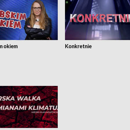
m okiem
Konkretnie