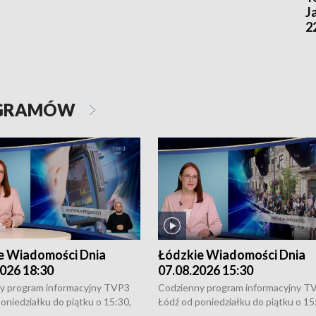
J
2
OGRAMÓW
e Wiadomości Dnia
Łódzkie Wiadomości Dnia
026 18:30
07.08.2026 15:30
y program informacyjny TVP3
Codzienny program informacyjny T
oniedziałku do piątku o 15:30,
Łódź od poniedziałku do piątku o 15
:30 i 21:30. W weekendy o
16:30, 18:30 i 21:30. W weekendy o