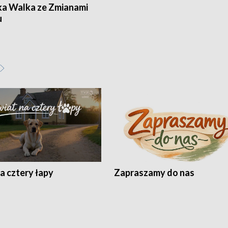
ka Walka ze Zmianami
u
a cztery łapy
Zapraszamy do nas