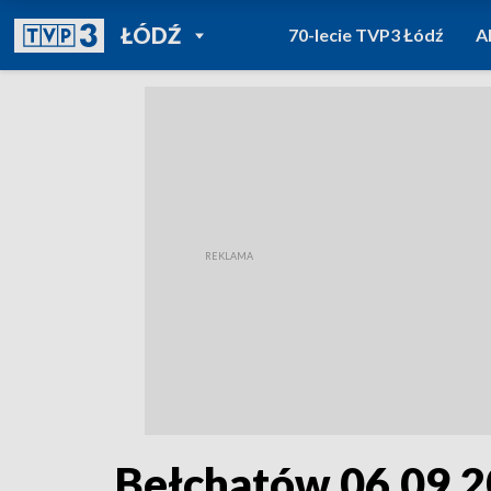
POWRÓT DO
ŁÓDŹ
70-lecie TVP3 Łódź
A
TVP REGIONY
Bełchatów 06.09.