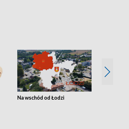
Na wschód od Łodzi
Zimowe szal
Polski