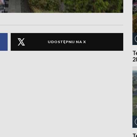
UDOSTĘPNIJ NA X
T
2
T