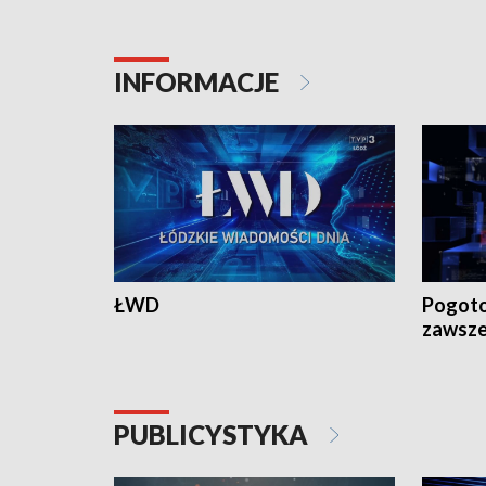
18:30 i 21:30.
18:30 i 2
INFORMACJE
ŁWD
Pogoto
zawsze
PUBLICYSTYKA