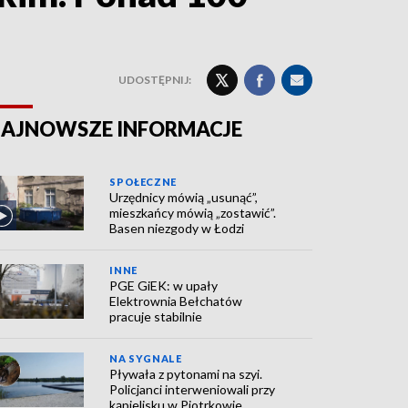
UDOSTĘPNIJ:
AJNOWSZE INFORMACJE
SPOŁECZNE
Urzędnicy mówią „usunąć”,
mieszkańcy mówią „zostawić”.
Basen niezgody w Łodzi
INNE
PGE GiEK: w upały
Elektrownia Bełchatów
pracuje stabilnie
NA SYGNALE
Pływała z pytonami na szyi.
Policjanci interweniowali przy
kąpielisku w Piotrkowie