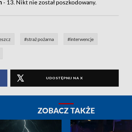
m
- 13. Nikt nie został poszkodowany.
eszcz
#straż pożarna
#interwencje
UDOSTĘPNIJ NA X
ZOBACZ TAKŻE