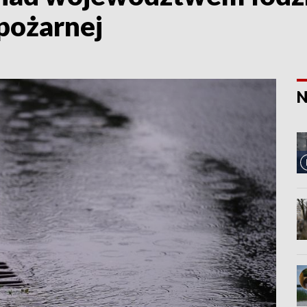
 pożarnej
N