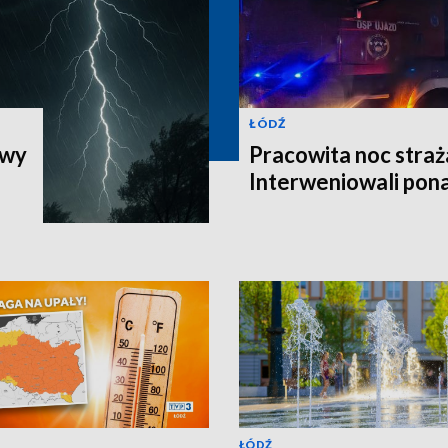
ŁÓDŹ
iwy
Pracowita noc straż
Interweniowali pon
ŁÓDŹ