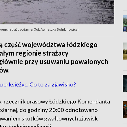
ncji straży pożarnej (fot. Agnieszka Bohdanowicz)
użą część województwa łódzkiego
ałym regionie strażacy
, głównie przy usuwaniu powalonych
ów.
erksiężyc. Co to za zjawisko?
ak, rzecznik prasowy Łódzkiego Komendanta
żarnej, do godziny 20:00 odnotowano
uwaniem skutków gwałtownych zjawisk
t w trakcie realizacji
.