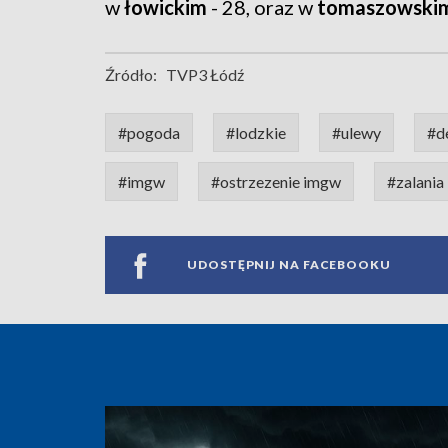
w
łowickim
- 28, oraz w
tomaszowski
Źródło:
TVP3 Łódź
#pogoda
#lodzkie
#ulewy
#d
#imgw
#ostrzezenie imgw
#zalania
UDOSTĘPNIJ NA FACEBOOKU