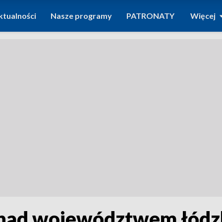
ktualności
Nasze programy
PATRONATY
Więcej
nad województwem łódz