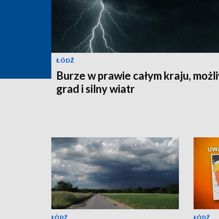
ŁÓDŹ
Burze w prawie całym kraju, możl
grad i silny wiatr
ŁÓDŹ
ŁÓDŹ