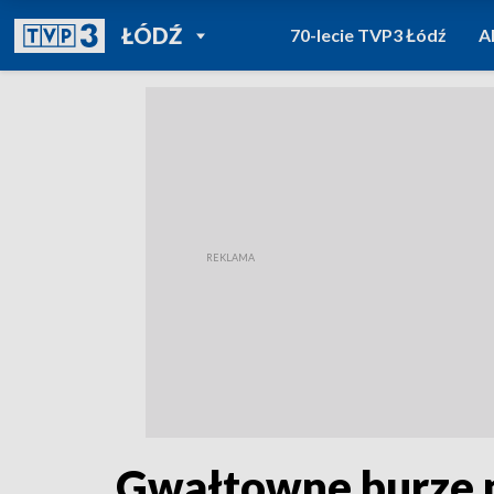
POWRÓT DO
ŁÓDŹ
70-lecie TVP3 Łódź
A
TVP REGIONY
Gwałtowne burze 