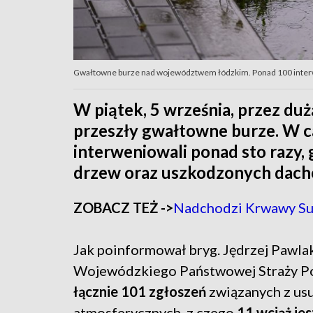
Gwałtowne burze nad województwem łódzkim. Ponad 100 interwe
W piątek, 5 września, przez d
przeszły gwałtowne burze. W c
interweniowali ponad sto razy
drzew oraz uszkodzonych dach
ZOBACZ TEŻ ->
Nadchodzi Krwawy Sup
Jak poinformował bryg. Jędrzej Pawl
Wojewódzkiego Państwowej Straży Po
łącznie 101 zgłoszeń
związanych z us
atmosferycznych, z czego
11 wciąż jes