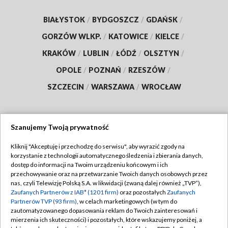
BIAŁYSTOK
/
BYDGOSZCZ
/
GDAŃSK
/
GORZÓW WLKP.
/
KATOWICE
/
KIELCE
/
KRAKÓW
/
LUBLIN
/
ŁÓDŹ
/
OLSZTYN
/
OPOLE
/
POZNAŃ
/
RZESZÓW
/
SZCZECIN
/
WARSZAWA
/
WROCŁAW
Szanujemy Twoją prywatność
Dołącz do nas:
Kliknij "Akceptuję i przechodzę do serwisu", aby wyrazić zgody na
korzystanie z technologii automatycznego śledzenia i zbierania danych,
TVP
dostęp do informacji na Twoim urządzeniu końcowym i ich
Abonament TVP
przechowywanie oraz na przetwarzanie Twoich danych osobowych przez
Regulamin TVP
nas, czyli Telewizję Polską S.A. w likwidacji (zwaną dalej również „TVP”),
Emisja w TVP
Polityka prywatności
Zaufanych Partnerów z IAB* (1201 firm)
oraz pozostałych
Zaufanych
Partnerów TVP (93 firm)
, w celach marketingowych (w tym do
Centrum informacji TVP
Moje zgody
zautomatyzowanego dopasowania reklam do Twoich zainteresowań i
mierzenia ich skuteczności) i pozostałych, które wskazujemy poniżej, a
Naziemna Telewizja Cyfrowa
Pomoc