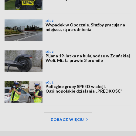
ŁÓDŹ
Wypadek w Opocznie. Służby pracują na
miejscu, są utrudnienia
ŁÓDŹ
Pijana 19-latka na hulajnodze w Zduńskiej
Woli. Miała prawie 3 promile
ŁÓDŹ
Policyjne grupy SPEED w akcji.
Ogólnopolskie działania „PRĘDKOŚĆ”
ZOBACZ WIĘCEJ