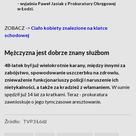
- wyjaśnia Paweł Jasiak z Prokuratury Okręgowej
w Łodzi.
ZOBACZ ->
Ciało kobiety znalezione na klatce
schodowej
Mężczyzna jest dobrze znany służbom
48-latek był już wielokrotnie karany, między innymi za
zabójstwo, spowodowanie uszczerbku na zdrowiu,
znieważenie funkcjonariuszy policji i naruszenie ich
nietykalności, a także za kradzież z włamaniem.
W sumie
spędził już 14 lat za kratkami. Teraz - prokuratura
zawnioskuje o jego tymczasowe aresztowanie.
Źródło:
TVP3 Łódź