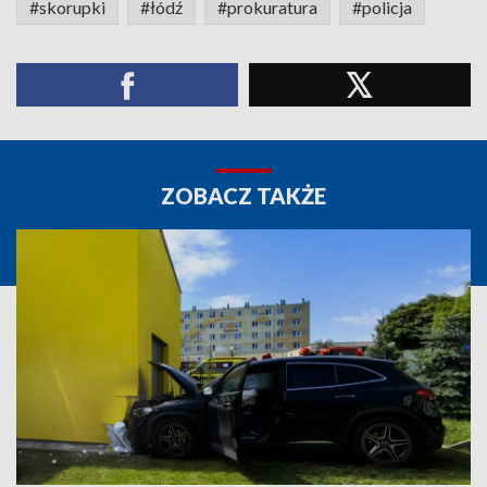
#skorupki
#łódź
#prokuratura
#policja
ZOBACZ TAKŻE