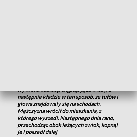
czym zostawił i wrócił do domu. 44-latka zmarła
niedługo potem. Mężczyzna, wychodząc z domu,
kopnął jeszcze jej zwłoki.
Jak się okazało kobieta, która tam nie mieszkała, ale znała
jednego z lokatorów. Policjantom udało się ustalić tożsamość
znajomego. To 48-latek, z którym miała pić wcześniej
alkohol. Został zabezpieczony monitoring, który ujawnił co
właściwie się stało.
Wychodząc z jednego z mieszkań,
wywleka kobietę, ciągnąc ją za włosy, a
następnie kładzie w ten sposób, że tułów i
głowa znajdowały się na schodach.
Mężczyzna wrócił do mieszkania, z
którego wyszedł. Następnego dnia rano,
przechodząc obok leżących zwłok, kopnął
je i poszedł dalej