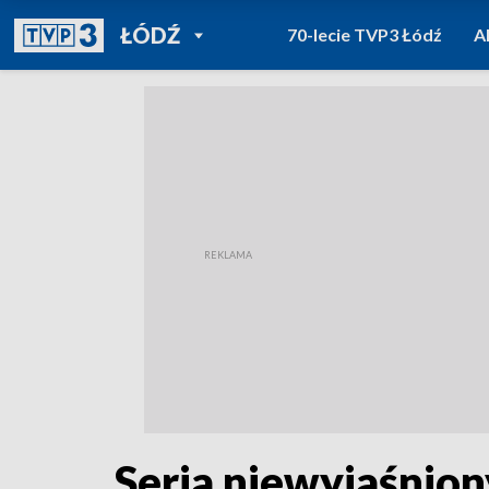
POWRÓT DO
ŁÓDŹ
70-lecie TVP3 Łódź
A
TVP REGIONY
Seria niewyjaśnion