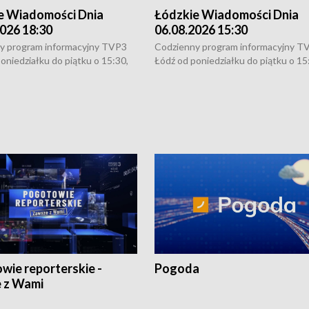
e Wiadomości Dnia
Łódzkie Wiadomości Dnia
026 18:30
06.08.2026 15:30
y program informacyjny TVP3
Codzienny program informacyjny T
oniedziałku do piątku o 15:30,
Łódź od poniedziałku do piątku o 15
:30 i 21:30. W weekendy o
16:30, 18:30 i 21:30. W weekendy o
1:30.
18:30 i 21:30.
wie reporterskie -
Pogoda
 z Wami