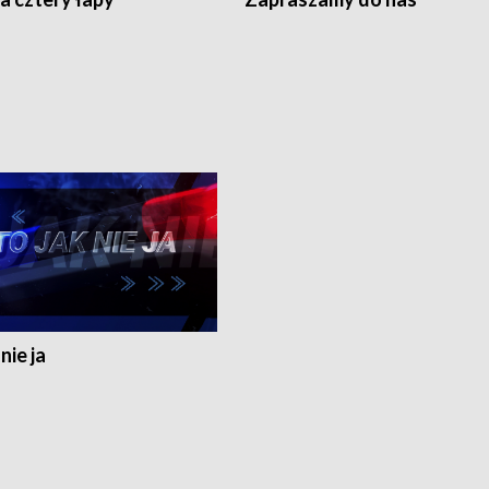
nie ja