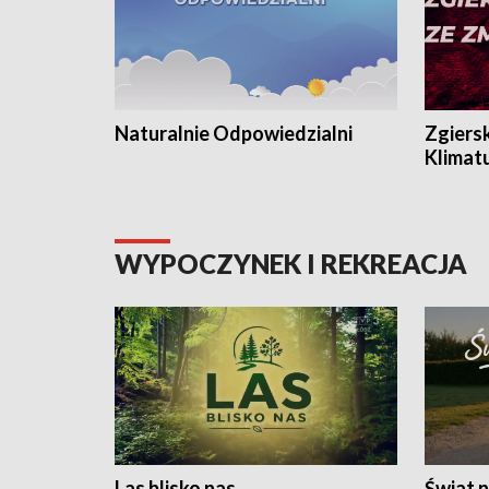
Naturalnie Odpowiedzialni
Zgiers
Klimat
WYPOCZYNEK I REKREACJA
Las blisko nas
Świat n