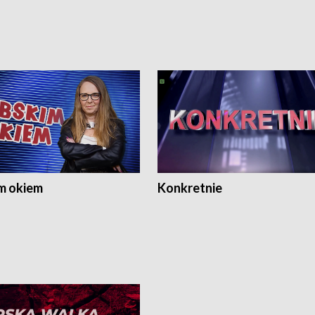
m okiem
Konkretnie