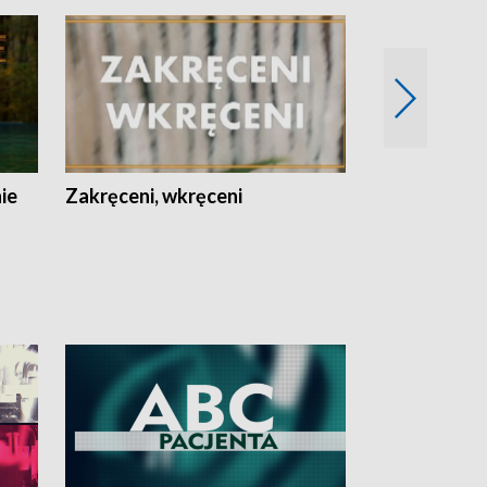
nie
Zakręceni, wkręceni
Skarby Łodzi