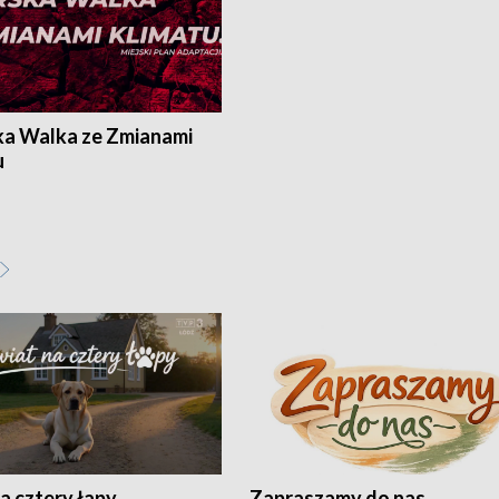
ka Walka ze Zmianami
u
a cztery łapy
Zapraszamy do nas