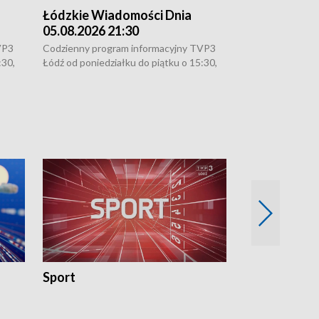
Łódzkie Wiadomości Dnia
Łódzkie Wia
05.08.2026 21:30
05.08.2026 1
VP3
Codzienny program informacyjny TVP3
Codzienny progr
:30,
Łódź od poniedziałku do piątku o 15:30,
Łódź od poniedzi
16:30, 18:30 i 21:30. W weekendy o
16:30, 18:30 i 2
18:30 i 21:30.
18:30 i 21:30.
Sport
Rozmowa Dn