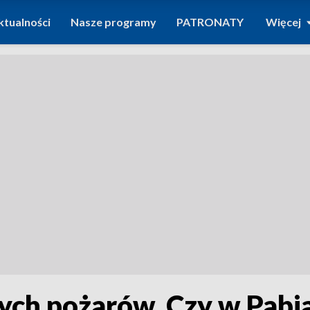
ktualności
Nasze programy
PATRONATY
Więcej
ych pożarów. Czy w Pabi