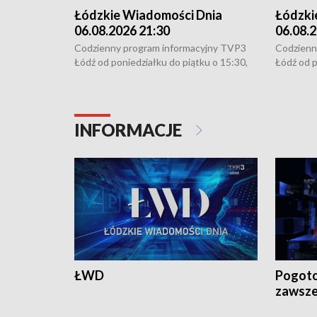
Łódzkie Wiadomości Dnia
Łódzki
06.08.2026 21:30
06.08.2
Codzienny program informacyjny TVP3
Codzienn
Łódź od poniedziałku do piątku o 15:30,
Łódź od p
16:30, 18:30 i 21:30. W weekendy o
16:30, 18
18:30 i 21:30.
18:30 i 2
INFORMACJE
ŁWD
Pogoto
zawsze