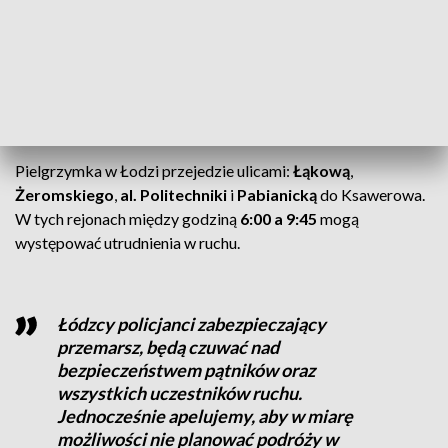
Pielgrzymi rozpoczną swoją wędrówkę od mszy świętej w
kościele Matki Boskiej Zwycięskiej przy ulicy Łąkowej o
godzinie 6:00.
Od 7:30
wyruszy osiem grup pieszych wraz z
pojazdami obsługi technicznej. Grupy będą wyruszać spod
kościoła w
dziesięciominutowych odstępach
.
Pielgrzymka w Łodzi przejedzie ulicami:
Łąkową
,
Żeromskiego
,
al. Politechniki
i
Pabianicką
do Ksawerowa.
W tych rejonach między godziną
6:00 a 9:45
mogą
występować utrudnienia w ruchu.
Łódzcy policjanci zabezpieczający
przemarsz, będą czuwać nad
bezpieczeństwem pątników oraz
wszystkich uczestników ruchu.
Jednocześnie apelujemy, aby w miarę
możliwości nie planować podróży w