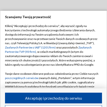
Szanujemy Twoją prywatność
Dołącz do nas:
Kliknij "Akceptuję i przechodzę do serwisu", aby wyrazić zgody na
korzystanie z technologii automatycznego śledzenia i zbierania danych,
TVP
dostęp do informacji na Twoim urządzeniu końcowym i ich
Abonament TVP
przechowywanie oraz na przetwarzanie Twoich danych osobowych przez
Regulamin TVP
nas, czyli Telewizję Polską S.A. w likwidacji (zwaną dalej również „TVP”),
Emisja w TVP
Polityka prywatności
Zaufanych Partnerów z IAB* (1201 firm)
oraz pozostałych
Zaufanych
Partnerów TVP (93 firm)
, w celach marketingowych (w tym do
Centrum informacji TVP
Moje zgody
zautomatyzowanego dopasowania reklam do Twoich zainteresowań i
mierzenia ich skuteczności) i pozostałych, które wskazujemy poniżej, a
Naziemna Telewizja Cyfrowa
Pomoc
także zgody na udostępnianie przez nas identyfikatora PPID do Google.
Sklep TVP
Biuro reklamy
Twoje dane osobowe zbierane podczas odwiedzania przez Ciebie naszych
Rada Programowa
Kontakt
poszczególnych serwisów
zwanych dalej „Portalem”, w tym informacje
zapisywane za pomocą technologii takich jak: pliki cookie, sygnalizatory
System NOS
WWW lub innych podobnych technologii umożliwiających świadczenie
dopasowanych i bezpiecznych usług, personalizację treści oraz reklam,
Informacje o nadawcy
Kanały
udostępnianie funkcji mediów społecznościowych oraz analizowanie
Akceptuję i przechodzę do serwisu
ruchu w Internecie.
Program dla prasy
©2026 Telewizja Polska S.A. w likwidacji