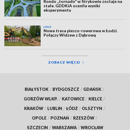
Rondo „tornado” w Strykowie zostaje na
stałe. GDDKiA oceniła wyniki
eksperymentu
ŁÓDŹ
Nowa trasa pieszo-rowerowa w Łodzi.
Połączy Widzew z Dąbrową
ZOBACZ WIĘCEJ
BIAŁYSTOK
/
BYDGOSZCZ
/
GDAŃSK
/
GORZÓW WLKP.
/
KATOWICE
/
KIELCE
/
KRAKÓW
/
LUBLIN
/
ŁÓDŹ
/
OLSZTYN
/
OPOLE
/
POZNAŃ
/
RZESZÓW
/
SZCZECIN
/
WARSZAWA
/
WROCŁAW