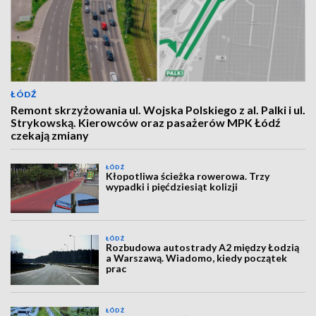
ŁÓDŹ
Remont skrzyżowania ul. Wojska Polskiego z al. Palki i ul.
Strykowską. Kierowców oraz pasażerów MPK Łódź
czekają zmiany
ŁÓDŹ
Kłopotliwa ścieżka rowerowa. Trzy
wypadki i pięćdziesiąt kolizji
ŁÓDŹ
Rozbudowa autostrady A2 między Łodzią
a Warszawą. Wiadomo, kiedy początek
prac
ŁÓDŹ