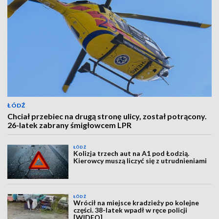
ŁÓDŹ
Chciał przebiec na drugą stronę ulicy, został potrącony.
26-latek zabrany śmigłowcem LPR
ŁÓDŹ
Kolizja trzech aut na A1 pod Łodzią.
Kierowcy muszą liczyć się z utrudnieniami
ŁÓDŹ
Wrócił na miejsce kradzieży po kolejne
części. 38-latek wpadł w ręce policji
[WIDEO]