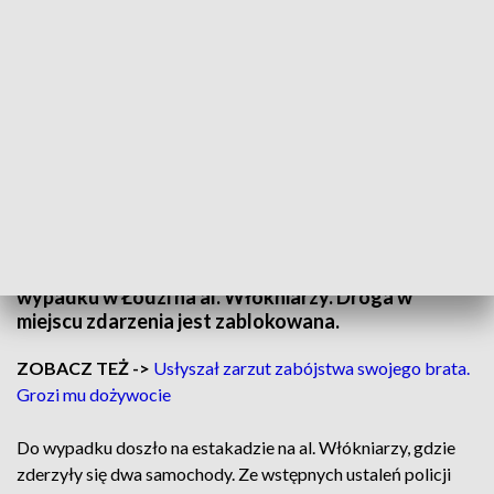
Wypadek na wiadukcie w Łodzi. Troje rannych, w tym 8-letnia
dziewczynka/Fot. ilustracyjne
19 sierpnia, około godziny 20:50, doszło do
wypadku w Łodzi na al. Włókniarzy. Droga w
miejscu zdarzenia jest zablokowana.
ZOBACZ TEŻ ->
Usłyszał zarzut zabójstwa swojego brata.
Grozi mu dożywocie
Do wypadku doszło na estakadzie na al. Włókniarzy, gdzie
zderzyły się dwa samochody. Ze wstępnych ustaleń policji