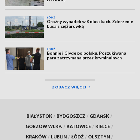
ŁÓDŹ
Groźny wypadek w Koluszkach. Zderzenie
busa z ciężarówką
ŁÓDŹ
Bonnie i Clyde po polsku. Poszukiwana
para zatrzymana przez kryminalnych
ZOBACZ WIĘCEJ
BIAŁYSTOK
/
BYDGOSZCZ
/
GDAŃSK
/
GORZÓW WLKP.
/
KATOWICE
/
KIELCE
/
KRAKÓW
/
LUBLIN
/
ŁÓDŹ
/
OLSZTYN
/