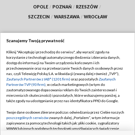
OPOLE
/
POZNAŃ
/
RZESZÓW
/
SZCZECIN
/
WARSZAWA
/
WROCŁAW
Szanujemy Twoją prywatność
Dołącz do nas:
Kliknij "Akceptuję i przechodzę do serwisu", aby wyrazić zgody na
korzystanie z technologii automatycznego śledzenia i zbierania danych,
TVP
dostęp do informacji na Twoim urządzeniu końcowym i ich
Abonament TVP
przechowywanie oraz na przetwarzanie Twoich danych osobowych przez
Regulamin TVP
nas, czyli Telewizję Polską S.A. w likwidacji (zwaną dalej również „TVP”),
Emisja w TVP
Polityka prywatności
Zaufanych Partnerów z IAB* (1201 firm)
oraz pozostałych
Zaufanych
Partnerów TVP (93 firm)
, w celach marketingowych (w tym do
Centrum informacji TVP
Moje zgody
zautomatyzowanego dopasowania reklam do Twoich zainteresowań i
mierzenia ich skuteczności) i pozostałych, które wskazujemy poniżej, a
Naziemna Telewizja Cyfrowa
Pomoc
także zgody na udostępnianie przez nas identyfikatora PPID do Google.
Sklep TVP
Biuro reklamy
Twoje dane osobowe zbierane podczas odwiedzania przez Ciebie naszych
Rada Programowa
Kontakt
poszczególnych serwisów
zwanych dalej „Portalem”, w tym informacje
zapisywane za pomocą technologii takich jak: pliki cookie, sygnalizatory
System NOS
WWW lub innych podobnych technologii umożliwiających świadczenie
dopasowanych i bezpiecznych usług, personalizację treści oraz reklam,