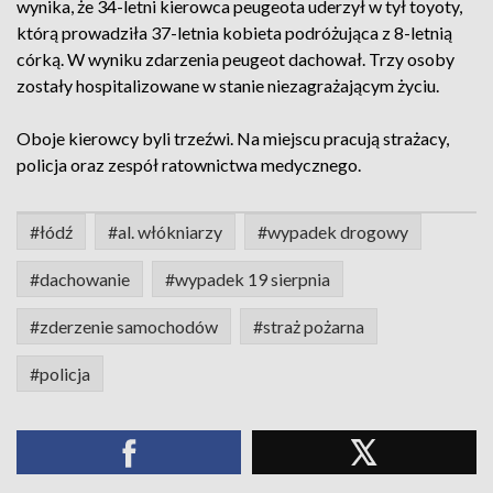
wynika, że 34-letni kierowca peugeota uderzył w tył toyoty,
którą prowadziła 37-letnia kobieta podróżująca z 8-letnią
córką. W wyniku zdarzenia peugeot dachował. Trzy osoby
zostały hospitalizowane w stanie niezagrażającym życiu.
Oboje kierowcy byli trzeźwi. Na miejscu pracują strażacy,
policja oraz zespół ratownictwa medycznego.
#łódź
#al. włókniarzy
#wypadek drogowy
#dachowanie
#wypadek 19 sierpnia
#zderzenie samochodów
#straż pożarna
#policja