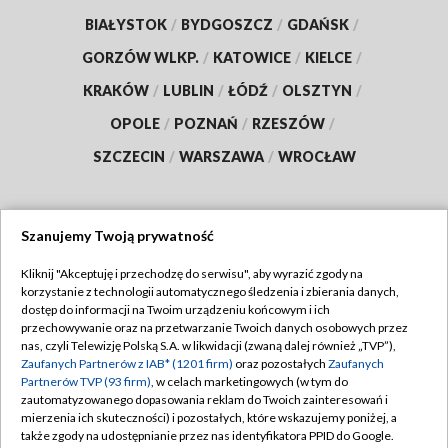
BIAŁYSTOK
/
BYDGOSZCZ
/
GDAŃSK
/
GORZÓW WLKP.
/
KATOWICE
/
KIELCE
/
KRAKÓW
/
LUBLIN
/
ŁÓDŹ
/
OLSZTYN
/
OPOLE
/
POZNAŃ
/
RZESZÓW
/
SZCZECIN
/
WARSZAWA
/
WROCŁAW
Szanujemy Twoją prywatność
Dołącz do nas:
Kliknij "Akceptuję i przechodzę do serwisu", aby wyrazić zgody na
korzystanie z technologii automatycznego śledzenia i zbierania danych,
TVP
dostęp do informacji na Twoim urządzeniu końcowym i ich
Abonament TVP
przechowywanie oraz na przetwarzanie Twoich danych osobowych przez
Regulamin TVP
nas, czyli Telewizję Polską S.A. w likwidacji (zwaną dalej również „TVP”),
Emisja w TVP
Polityka prywatności
Zaufanych Partnerów z IAB* (1201 firm)
oraz pozostałych
Zaufanych
Partnerów TVP (93 firm)
, w celach marketingowych (w tym do
Centrum informacji TVP
Moje zgody
zautomatyzowanego dopasowania reklam do Twoich zainteresowań i
mierzenia ich skuteczności) i pozostałych, które wskazujemy poniżej, a
Naziemna Telewizja Cyfrowa
Pomoc
także zgody na udostępnianie przez nas identyfikatora PPID do Google.