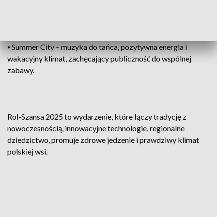
⦁ Pokaz kulinarny – gotowanie na żywo, pełne smaków i
kulinarnych trików opartych na lokalnych produktach
pozyskanych na Jarmarku żywności prosto od rolnika.
⦁ Summer City – muzyka do tańca, pozytywna energia i
wakacyjny klimat, zachęcający publiczność do wspólnej
zabawy.
Rol-Szansa 2025 to wydarzenie, które łączy tradycję z
nowoczesnością, innowacyjne technologie, regionalne
dziedzictwo, promuje zdrowe jedzenie i prawdziwy klimat
polskiej wsi.