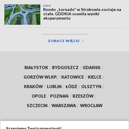
ŁÓDŹ
Rondo „tornado” w Strykowie zostaje na
stałe. GDDKiA oceniła wyniki
eksperymentu
ZOBACZ WIĘCEJ
BIAŁYSTOK
/
BYDGOSZCZ
/
GDAŃSK
/
GORZÓW WLKP.
/
KATOWICE
/
KIELCE
/
KRAKÓW
/
LUBLIN
/
ŁÓDŹ
/
OLSZTYN
/
OPOLE
/
POZNAŃ
/
RZESZÓW
/
SZCZECIN
/
WARSZAWA
/
WROCŁAW
Szanujemy Twoją prywatność