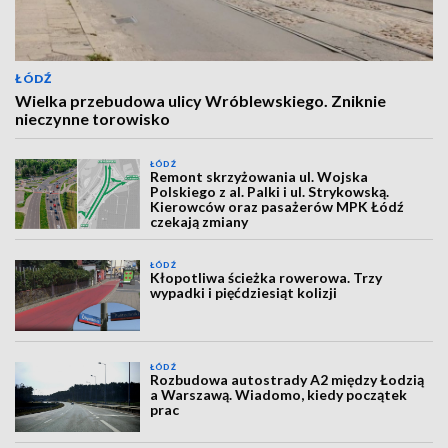
ŁÓDŹ
Wielka przebudowa ulicy Wróblewskiego. Zniknie
nieczynne torowisko
ŁÓDŹ
Remont skrzyżowania ul. Wojska
Polskiego z al. Palki i ul. Strykowską.
Kierowców oraz pasażerów MPK Łódź
czekają zmiany
ŁÓDŹ
Kłopotliwa ścieżka rowerowa. Trzy
wypadki i pięćdziesiąt kolizji
ŁÓDŹ
Rozbudowa autostrady A2 między Łodzią
a Warszawą. Wiadomo, kiedy początek
prac