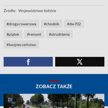
Źródło:
Województwo łódzkie
#droga rowerowa
#chodnik
#dw702
#piątek
#remont
#utrudnienia
#bezpieczeństwo
ZOBACZ TAKŻE