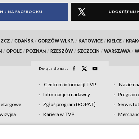
NIJ NA FACEBOOKU
UDOSTĘPNIJ 
SZCZ
/
GDAŃSK
/
GORZÓW WLKP.
/
KATOWICE
/
KIELCE
/
KRA
N
/
OPOLE
/
POZNAŃ
/
RZESZÓW
/
SZCZECIN
/
WARSZAWA
/
W
Dołącz do nas:
Centrum informacji TVP
Naziemna
Informacje o nadawcy
Program d
zetargowe
Zgłoś program (ROPAT)
Serwis fo
wizyjna
Kariera w TVP
Merchandi