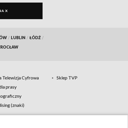
NA X
KÓW
/
LUBLIN
/
ŁÓDŹ
/
ROCŁAW
 Telewizja Cyfrowa
Sklep TVP
la prasy
tograficzny
sing (znaki)