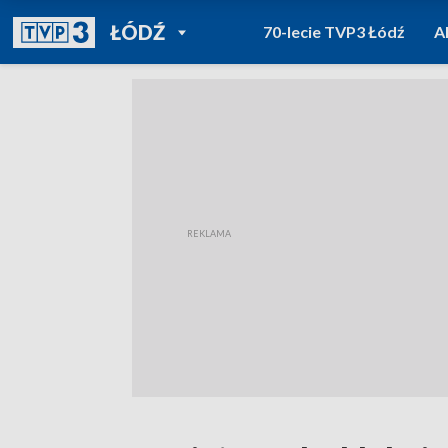
POWRÓT DO
ŁÓDŹ
70-lecie TVP3 Łódź
A
TVP REGIONY