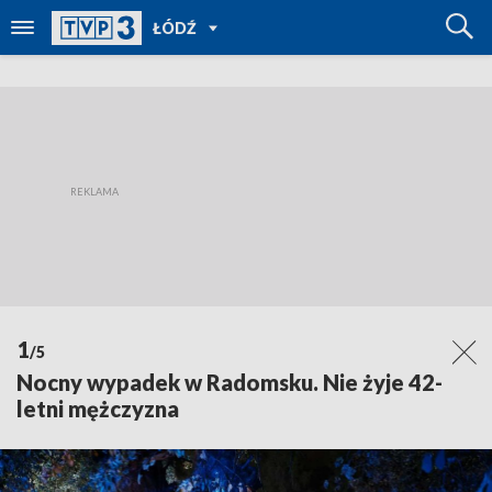
POWRÓT
ŁÓDŹ
DO
TVP
REGIONY
1
/5
Nocny wypadek w Radomsku. Nie żyje 42-
letni mężczyzna