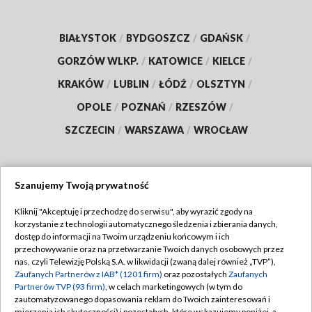
BIAŁYSTOK
/
BYDGOSZCZ
/
GDAŃSK
/
GORZÓW WLKP.
/
KATOWICE
/
KIELCE
/
KRAKÓW
/
LUBLIN
/
ŁÓDŹ
/
OLSZTYN
/
OPOLE
/
POZNAŃ
/
RZESZÓW
/
SZCZECIN
/
WARSZAWA
/
WROCŁAW
Szanujemy Twoją prywatność
Dołącz do nas:
Kliknij "Akceptuję i przechodzę do serwisu", aby wyrazić zgody na
korzystanie z technologii automatycznego śledzenia i zbierania danych,
TVP
dostęp do informacji na Twoim urządzeniu końcowym i ich
Abonament TVP
przechowywanie oraz na przetwarzanie Twoich danych osobowych przez
Regulamin TVP
nas, czyli Telewizję Polską S.A. w likwidacji (zwaną dalej również „TVP”),
Emisja w TVP
Polityka prywatności
Zaufanych Partnerów z IAB* (1201 firm)
oraz pozostałych
Zaufanych
Partnerów TVP (93 firm)
, w celach marketingowych (w tym do
Centrum informacji TVP
Moje zgody
zautomatyzowanego dopasowania reklam do Twoich zainteresowań i
mierzenia ich skuteczności) i pozostałych, które wskazujemy poniżej, a