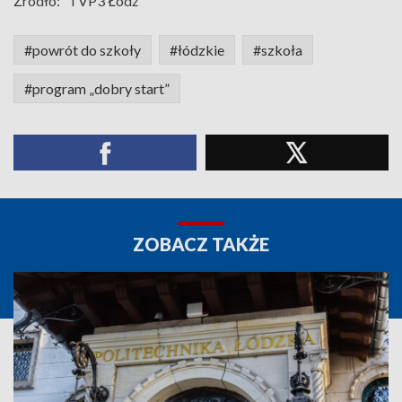
Źródło:
TVP3 Łódź
#powrót do szkoły
#łódzkie
#szkoła
#program „dobry start”
ZOBACZ TAKŻE