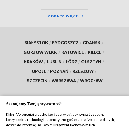
ZOBACZ WIĘCEJ
BIAŁYSTOK
/
BYDGOSZCZ
/
GDAŃSK
/
GORZÓW WLKP.
/
KATOWICE
/
KIELCE
/
KRAKÓW
/
LUBLIN
/
ŁÓDŹ
/
OLSZTYN
/
OPOLE
/
POZNAŃ
/
RZESZÓW
/
SZCZECIN
/
WARSZAWA
/
WROCŁAW
Szanujemy Twoją prywatność
Dołącz do nas:
Kliknij "Akceptuję i przechodzę do serwisu", aby wyrazić zgody na
korzystanie z technologii automatycznego śledzenia i zbierania danych,
TVP
dostęp do informacji na Twoim urządzeniu końcowym i ich