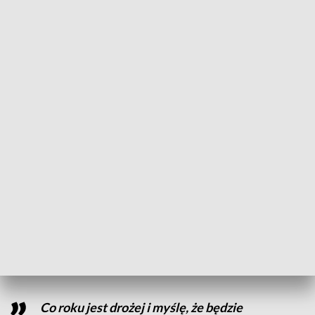
Szkoła opublikowała listę zakupów,
staramy się powoli wszystko
kompletować. Tornister, piórnik zostały
już wybrane, niedługo będziemy
zamawiać
- mówi mama Darii.
W sklepach na razie ruch jest niewielki – tylko nieliczni
rodzice robią zakupy już teraz. W tym roku średni koszt
skompletowania wyprawki może wynieść nawet 1200
złotych. Uczniowie szkół podstawowych otrzymują
podręczniki bezpłatnie. Ci, którzy kształcą się w liceach lub
technikach, muszą kupić je sami.
Co roku jest drożej i myślę, że będzie