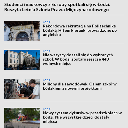
Studenci i naukowcy z Europy spotkali się w Łodzi.
Ruszyła Letnia Szkoła Prawa Międzynarodowego
ŁÓDŹ
Rekordowa rekrutacja na Politechnikę
Łódzką. Hitem kierunki prowadzone po
angielsku
ŁÓDŹ
Nie wszyscy dostali się do wybranych
szkół. W Łodzi zostało jeszcze 440
wolnych miejsc
ŁÓDŹ
Miliony dla zawodówek. Osiem szkół w
Łódzkiem z nowymi projektami
ŁÓDŹ
Nowy system dyżurów w przedszkolach w
Łodzi. Nie wszystkie dzieci dostały
miejsca