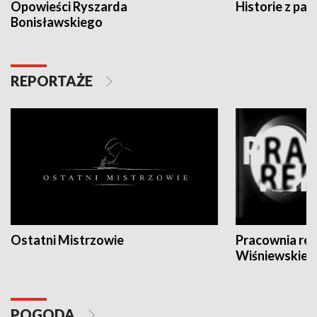
Opowieści Ryszarda
Historie z pas
Bonisławskiego
REPORTAŻE
Ostatni Mistrzowie
Pracownia re
Wiśniewskieg
POGODA