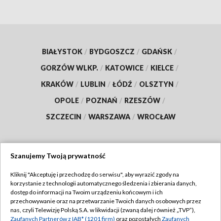
BIAŁYSTOK
/
BYDGOSZCZ
/
GDAŃSK
/
GORZÓW WLKP.
/
KATOWICE
/
KIELCE
/
KRAKÓW
/
LUBLIN
/
ŁÓDŹ
/
OLSZTYN
/
OPOLE
/
POZNAŃ
/
RZESZÓW
/
SZCZECIN
/
WARSZAWA
/
WROCŁAW
Szanujemy Twoją prywatność
Dołącz do nas:
Kliknij "Akceptuję i przechodzę do serwisu", aby wyrazić zgody na
korzystanie z technologii automatycznego śledzenia i zbierania danych,
TVP
dostęp do informacji na Twoim urządzeniu końcowym i ich
Abonament TVP
przechowywanie oraz na przetwarzanie Twoich danych osobowych przez
Regulamin TVP
nas, czyli Telewizję Polską S.A. w likwidacji (zwaną dalej również „TVP”),
Emisja w TVP
Zaufanych Partnerów z IAB* (1201 firm)
oraz pozostałych
Zaufanych
Polityka prywatności