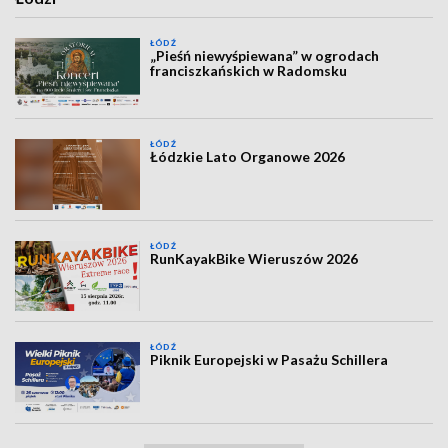
ŁÓDŹ
„Pieśń niewyśpiewana” w ogrodach
franciszkańskich w Radomsku
ŁÓDŹ
Łódzkie Lato Organowe 2026
ŁÓDŹ
RunKayakBike Wieruszów 2026
ŁÓDŹ
Piknik Europejski w Pasażu Schillera