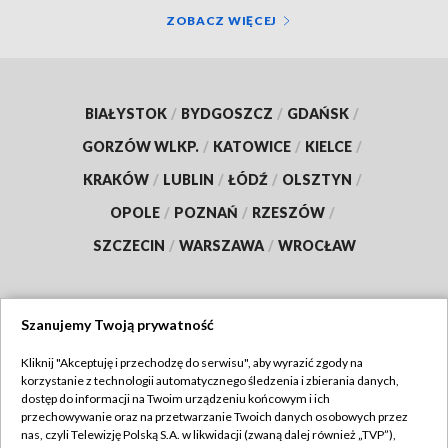
ZOBACZ WIĘCEJ
BIAŁYSTOK
/
BYDGOSZCZ
/
GDAŃSK
/
GORZÓW WLKP.
/
KATOWICE
/
KIELCE
/
KRAKÓW
/
LUBLIN
/
ŁÓDŹ
/
OLSZTYN
/
OPOLE
/
POZNAŃ
/
RZESZÓW
/
SZCZECIN
/
WARSZAWA
/
WROCŁAW
Szanujemy Twoją prywatność
Dołącz do nas:
Kliknij "Akceptuję i przechodzę do serwisu", aby wyrazić zgody na
korzystanie z technologii automatycznego śledzenia i zbierania danych,
TVP
dostęp do informacji na Twoim urządzeniu końcowym i ich
Abonament TVP
przechowywanie oraz na przetwarzanie Twoich danych osobowych przez
Regulamin TVP
nas, czyli Telewizję Polską S.A. w likwidacji (zwaną dalej również „TVP”),