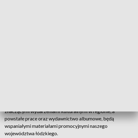
architektoniczne i najpiękniejsze walory przyrodnicze
z południowo-wschodniego regionu województwa
łódzkiego, które zostaną profesjonalnie oprawione i
zaprezentowane na trzech wystawach poplenerowych
z wydaniem albumu prac w formie książkowej.
Dorobek twórczy ,,dzieci gorszego Boga'' ma
niezaprzeczalną wartość i zasługuje na własne, ważne miejsce
w kulturze. Jest to zatem, zadanie wielowarstwowe,
zmierzające do pokazania, a tym samym popularyzacji tej
twórczości, głównie malarstwa, grafiki i rysunków. Wystawy
poplenerowe w
Radomsku, Przedborzu i Łodzi, przy
współpracy z Partnerami zadania: MDK Radomsko,
MDK w Przedborzu, Galerii Artystycznej w Łodzi
, będą
znaczącymi wydarzeniami kulturalnymi w regionie, a
powstałe prace oraz wydawnictwo albumowe, będą
wspaniałymi materiałami promocyjnymi naszego
województwa łódzkiego.