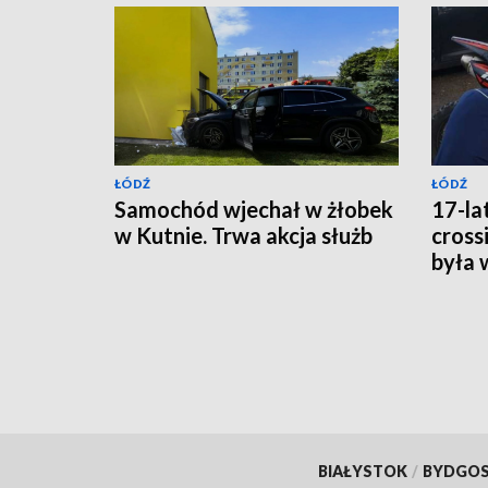
ŁÓDŹ
ŁÓDŹ
Samochód wjechał w żłobek
17-la
w Kutnie. Trwa akcja służb
cross
była 
BIAŁYSTOK
/
BYDGO