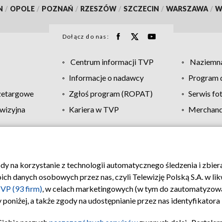
N
/
OPOLE
/
POZNAŃ
/
RZESZÓW
/
SZCZECIN
/
WARSZAWA
/
W
Dołącz do nas:
Centrum informacji TVP
Naziemna
Informacje o nadawcy
Program d
zetargowe
Zgłoś program (ROPAT)
Serwis fo
wizyjna
Kariera w TVP
Merchandi
Polityka prywatności
Moje zgody
Pomoc
Biuro re
ody na korzystanie z technologii automatycznego śledzenia i zbie
 danych osobowych przez nas, czyli Telewizję Polską S.A. w likw
VP (93 firm)
, w celach marketingowych (w tym do zautomatyzow
 poniżej, a także zgody na udostępnianie przez nas identyfikator