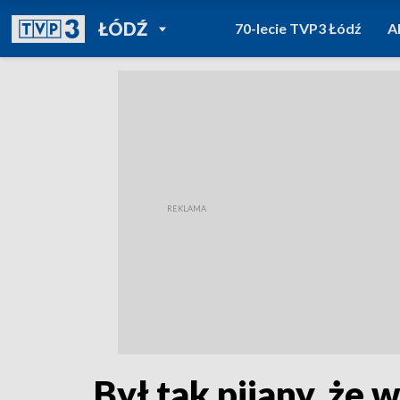
POWRÓT DO
ŁÓDŹ
70-lecie TVP3 Łódź
A
TVP REGIONY
Był tak pijany, że