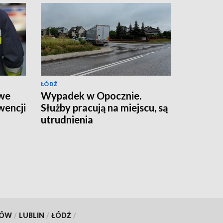
ŁÓDŹ
 we
Wypadek w Opocznie.
wencji
Służby pracują na miejscu, są
utrudnienia
KÓW
/
LUBLIN
/
ŁÓDŹ
/