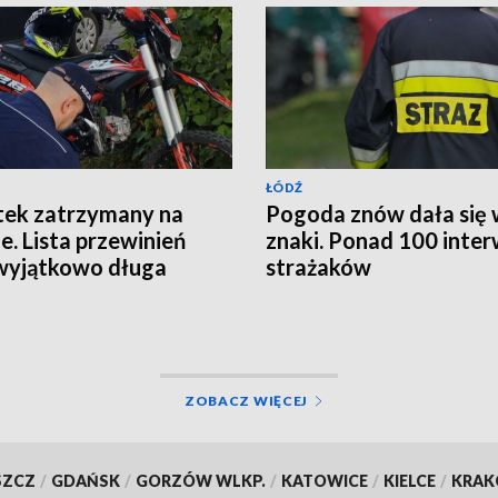
ŁÓDŹ
tek zatrzymany na
Pogoda znów dała się
ie. Lista przewinień
znaki. Ponad 100 inter
wyjątkowo długa
strażaków
ZOBACZ WIĘCEJ
SZCZ
/
GDAŃSK
/
GORZÓW WLKP.
/
KATOWICE
/
KIELCE
/
KRA