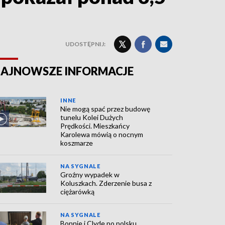
UDOSTĘPNIJ:
AJNOWSZE INFORMACJE
INNE
Nie mogą spać przez budowę
tunelu Kolei Dużych
Prędkości. Mieszkańcy
Karolewa mówią o nocnym
koszmarze
NA SYGNALE
Groźny wypadek w
Koluszkach. Zderzenie busa z
ciężarówką
NA SYGNALE
Bonnie i Clyde po polsku.