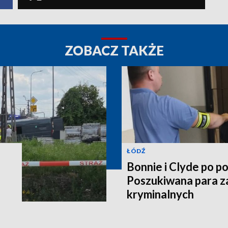
ZOBACZ TAKŻE
ŁÓDŹ
Bonnie i Clyde po po
Poszukiwana para z
kryminalnych