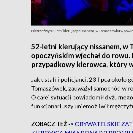
Nietrzeźwy 52-letni kierujący nissanem, w Tomaszówku w powiec
52-letni kierujący nissanem, 
opoczyńskim wjechał do rowu. 
przypadkowy kierowca, który w
Jak ustalili policjanci, 23 lipca około
Tomaszówek, zauważył samochód w row
O całej sytuacji powiadomił dyżurnego 
funkcjonariuszy uniemożliwił mężczyźn
ZOBACZ TEŻ ->
OBYWATELSKIE ZAT
KIEROWCA MIAŁ PONAD 2 PROMIL