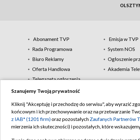
OLSZTY
Abonament TVP
Emisja w TVP
Rada Programowa
System NOS
Biuro Reklamy
Ogłoszenie pr
Oferta Handlowa
Akademia Tele
Telegazeta ogłoszenia
Szanujemy Twoją prywatność
Regulamin TVP
Kliknij "Akceptuję i przechodzę do serwisu", aby wyrazić zg
końcowym i ich przechowywanie oraz na przetwarzanie Twoich
z IAB* (1201 firm)
oraz pozostałych
Zaufanych Partnerów T
mierzenia ich skuteczności) i pozostałych, które wskazujemy