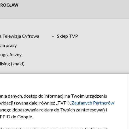
ROCŁAW
 Telewizja Cyfrowa
Sklep TVP
la prasy
tograficzny
sing (znaki)
klamy
Kontakt
rania danych, dostęp do informacji na Twoim urządzeniu
idacji (zwaną dalej również „TVP”),
Zaufanych Partnerów
anego dopasowania reklam do Twoich zainteresowań i
a PPID do Google.