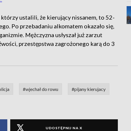
 którzy ustalili, że kierujący nissanem, to 52-
ego. Po przebadaniu alkomatem okazało się,
ganizmie. Mężczyzna usłyszał już zarzut
źwości, przestępstwa zagrożonego karą do 3
licja
#wjechał do rowu
#pijany kierujacy
UDOSTĘPNIJ NA X