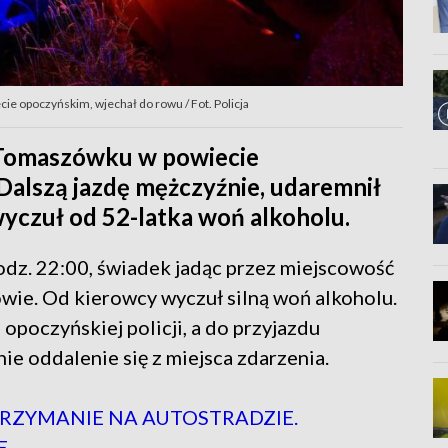
ie opoczyńskim, wjechał do rowu / Fot. Policja
w Tomaszówku w powiecie
Dalszą jazdę mężczyźnie, udaremnił
yczuł od 52-latka woń alkoholu.
 godz. 22:00, świadek jadąc przez miejscowość
ie. Od kierowcy wyczuł silną woń alkoholu.
opoczyńskiej policji, a do przyjazdu
ie oddalenie się z miejsca zdarzenia.
RZYMANIE NA AUTOSTRADZIE.
E