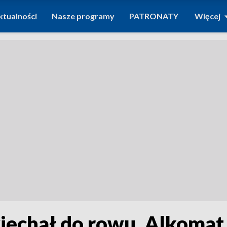
ktualności
Nasze programy
PATRONATY
Więcej
 wjechał do rowu. Alkomat