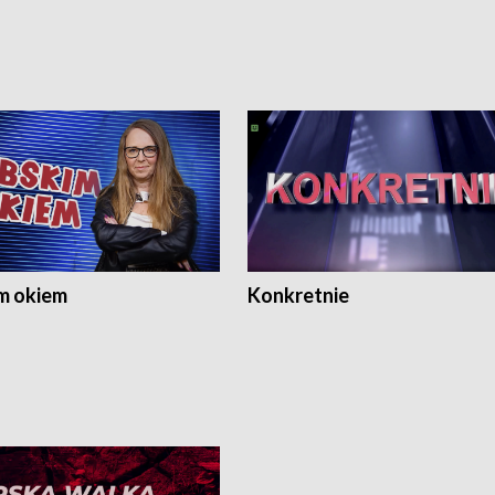
m okiem
Konkretnie