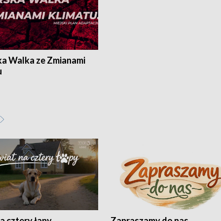
ka Walka ze Zmianami
u
a cztery łapy
Zapraszamy do nas