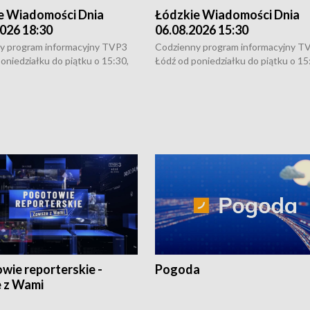
e Wiadomości Dnia
Łódzkie Wiadomości Dnia
026 18:30
06.08.2026 15:30
y program informacyjny TVP3
Codzienny program informacyjny T
oniedziałku do piątku o 15:30,
Łódź od poniedziałku do piątku o 15
:30 i 21:30. W weekendy o
16:30, 18:30 i 21:30. W weekendy o
1:30.
18:30 i 21:30.
wie reporterskie -
Pogoda
 z Wami