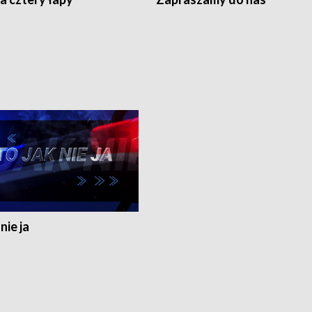
nie ja