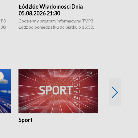
Łódzkie Wiadomości Dnia
Łódzkie Wia
05.08.2026 21:30
05.08.2026 1
VP3
Codzienny program informacyjny TVP3
Codzienny progr
:30,
Łódź od poniedziałku do piątku o 15:30,
Łódź od poniedzi
16:30, 18:30 i 21:30. W weekendy o
16:30, 18:30 i 2
18:30 i 21:30.
18:30 i 21:30.
Sport
Rozmowa Dn