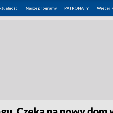
ktualności
Nasze programy
PATRONATY
Więcej
ągu. Czeka na nowy dom 