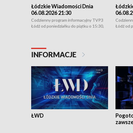
Łódzkie Wiadomości Dnia
Łódzki
06.08.2026 21:30
06.08.2
Codzienny program informacyjny TVP3
Codzienn
Łódź od poniedziałku do piątku o 15:30,
Łódź od p
16:30, 18:30 i 21:30. W weekendy o
16:30, 18
18:30 i 21:30.
18:30 i 2
INFORMACJE
ŁWD
Pogoto
zawsze