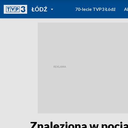
POWRÓT DO
ŁÓDŹ
70-lecie TVP3 Łódź
A
TVP REGIONY
Znaleziona w poci