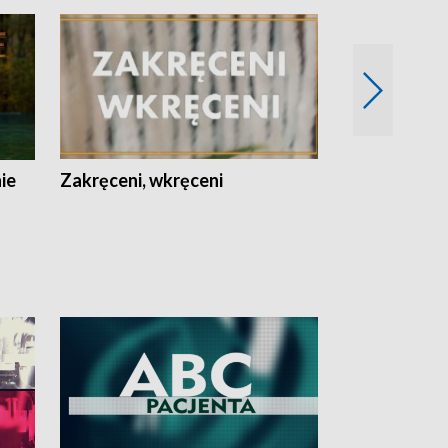
nie
Zakręceni, wkręceni
Skarby Łodzi