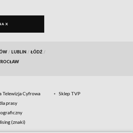
NA X
KÓW
/
LUBLIN
/
ŁÓDŹ
/
ROCŁAW
 Telewizja Cyfrowa
Sklep TVP
la prasy
tograficzny
sing (znaki)