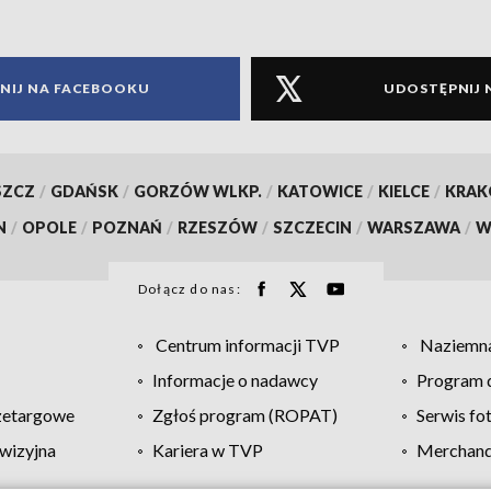
NIJ NA FACEBOOKU
UDOSTĘPNIJ 
SZCZ
/
GDAŃSK
/
GORZÓW WLKP.
/
KATOWICE
/
KIELCE
/
KRA
N
/
OPOLE
/
POZNAŃ
/
RZESZÓW
/
SZCZECIN
/
WARSZAWA
/
W
Dołącz do nas:
Centrum informacji TVP
Naziemna
Informacje o nadawcy
Program d
zetargowe
Zgłoś program (ROPAT)
Serwis fo
wizyjna
Kariera w TVP
Merchandi