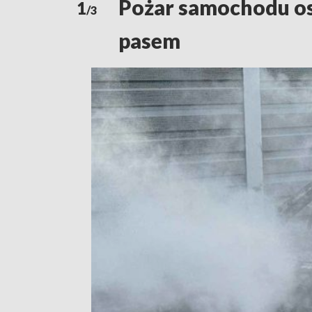
Pożar samochodu o
1
/3
pasem