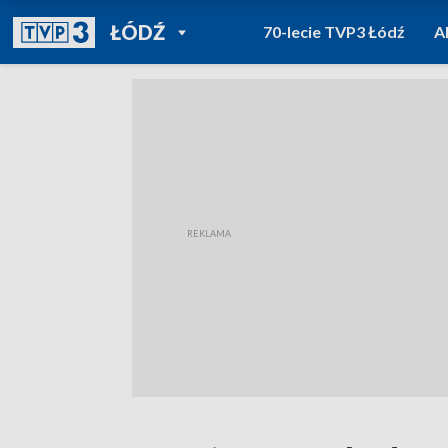
POWRÓT DO
ŁÓDŹ
70-lecie TVP3 Łódź
A
TVP REGIONY