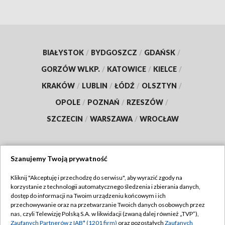
BIAŁYSTOK
/
BYDGOSZCZ
/
GDAŃSK
/
GORZÓW WLKP.
/
KATOWICE
/
KIELCE
/
KRAKÓW
/
LUBLIN
/
ŁÓDŹ
/
OLSZTYN
/
OPOLE
/
POZNAŃ
/
RZESZÓW
/
SZCZECIN
/
WARSZAWA
/
WROCŁAW
Szanujemy Twoją prywatność
Dołącz do nas:
Kliknij "Akceptuję i przechodzę do serwisu", aby wyrazić zgody na
korzystanie z technologii automatycznego śledzenia i zbierania danych,
TVP
dostęp do informacji na Twoim urządzeniu końcowym i ich
Abonament TVP
przechowywanie oraz na przetwarzanie Twoich danych osobowych przez
Regulamin TVP
nas, czyli Telewizję Polską S.A. w likwidacji (zwaną dalej również „TVP”),
Emisja w TVP
Zaufanych Partnerów z IAB* (1201 firm)
oraz pozostałych
Zaufanych
Polityka prywatności