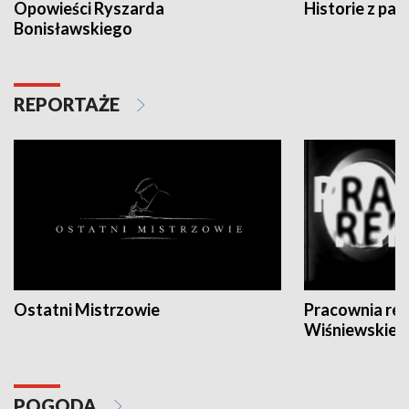
Opowieści Ryszarda
Historie z pas
Bonisławskiego
REPORTAŻE
Ostatni Mistrzowie
Pracownia re
Wiśniewskieg
POGODA