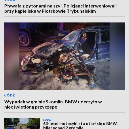
Pływała z pytonami na szyi. Policjanci interweniowali
przy kąpielisku w Piotrkowie Trybunalskim
ŁÓDŹ
Wypadek w gminie Skomlin. BMW uderzyło w
nieoświetloną przyczepę
ŁÓDŹ
63-letni motocyklista otarł się o BMW.
Miał ponad 2 promile