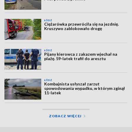
ŁÓDŹ
Ciężarówka przewróciła się na jezdnię.
Kruszywo zablokowało drogę
ŁÓDŹ
Pijany kierowca z zakazem wjechał na
plażę. 59-latek trafił do aresztu
ŁÓDŹ
Kombajnista usłyszał zarzut
spowodowania wypadku, w którym zginął
11-latek
ZOBACZ WIĘCEJ