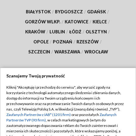
BIAŁYSTOK
/
BYDGOSZCZ
/
GDAŃSK
/
GORZÓW WLKP.
/
KATOWICE
/
KIELCE
/
KRAKÓW
/
LUBLIN
/
ŁÓDŹ
/
OLSZTYN
/
OPOLE
/
POZNAŃ
/
RZESZÓW
/
SZCZECIN
/
WARSZAWA
/
WROCŁAW
Szanujemy Twoją prywatność
Dołącz do nas:
Kliknij "Akceptuję i przechodzę do serwisu", aby wyrazić zgody na
korzystanie z technologii automatycznego śledzenia i zbierania danych,
TVP
dostęp do informacji na Twoim urządzeniu końcowym i ich
Abonament TVP
przechowywanie oraz na przetwarzanie Twoich danych osobowych przez
Regulamin TVP
nas, czyli Telewizję Polską S.A. w likwidacji (zwaną dalej również „TVP”),
Emisja w TVP
Polityka prywatności
Zaufanych Partnerów z IAB* (1201 firm)
oraz pozostałych
Zaufanych
Partnerów TVP (93 firm)
, w celach marketingowych (w tym do
Centrum informacji TVP
Moje zgody
zautomatyzowanego dopasowania reklam do Twoich zainteresowań i
mierzenia ich skuteczności) i pozostałych, które wskazujemy poniżej, a
Naziemna Telewizja Cyfrowa
Pomoc