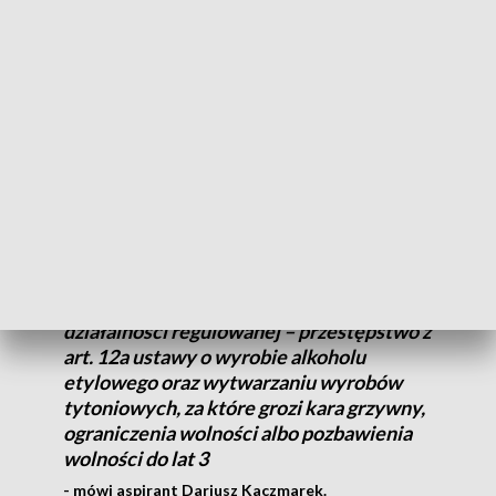
12 lipca policjanci Komendy Powiatowej w Radomsku, ujęli
43-letniego mężczyznę. Służby ustaliły, że w piwnicy jednego
z bloków, w centrum miasta, prowadził nielegalną produkcję
alkoholu. W pomieszczeniu zabezpieczono aparaturę i ponad
25 litrów zacieru, który miał posłużyć do produkcji
wysokoprocentowego trunku.
Zatrzymany usłyszał zarzuty. Odpowie za
wyrób alkoholu etylowego bez
wymaganego wpisu do rejestru
działalności regulowanej – przestępstwo z
art. 12a ustawy o wyrobie alkoholu
etylowego oraz wytwarzaniu wyrobów
tytoniowych, za które grozi kara grzywny,
ograniczenia wolności albo pozbawienia
wolności do lat 3
- mówi aspirant Dariusz Kaczmarek.