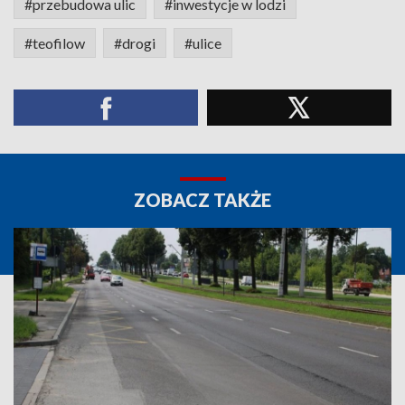
#przebudowa ulic
#inwestycje w lodzi
#teofilow
#drogi
#ulice
ZOBACZ TAKŻE