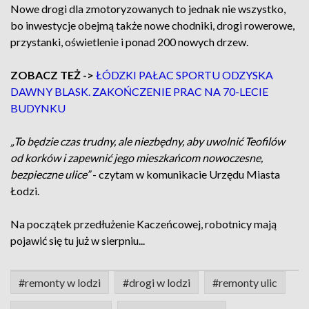
Nowe drogi dla zmotoryzowanych to jednak nie wszystko,
bo inwestycje obejmą także nowe chodniki, drogi rowerowe,
przystanki, oświetlenie i ponad 200 nowych drzew.
ZOBACZ TEŻ ->
ŁÓDZKI PAŁAC SPORTU ODZYSKA
DAWNY BLASK. ZAKOŃCZENIE PRAC NA 70-LECIE
BUDYNKU
„To będzie czas trudny, ale niezbędny, aby uwolnić Teofilów
od korków i zapewnić jego mieszkańcom nowoczesne,
bezpieczne ulice”
- czytam w komunikacie Urzędu Miasta
Łodzi.
Na początek przedłużenie Kaczeńcowej, robotnicy mają
pojawić się tu już w sierpniu...
#remonty w lodzi
#drogi w lodzi
#remonty ulic