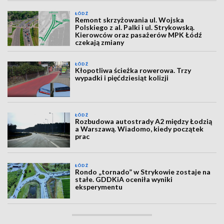
ŁÓDŹ
Remont skrzyżowania ul. Wojska
Polskiego z al. Palki i ul. Strykowską.
Kierowców oraz pasażerów MPK Łódź
czekają zmiany
ŁÓDŹ
Kłopotliwa ścieżka rowerowa. Trzy
wypadki i pięćdziesiąt kolizji
ŁÓDŹ
Rozbudowa autostrady A2 między Łodzią
a Warszawą. Wiadomo, kiedy początek
prac
ŁÓDŹ
Rondo „tornado” w Strykowie zostaje na
stałe. GDDKiA oceniła wyniki
eksperymentu