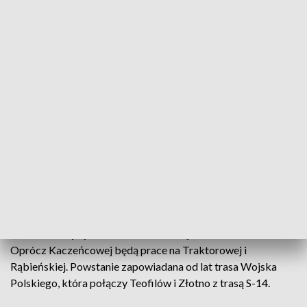
Mieszkańców osiedla cieszy wizja lepszych dróg, ale
pojawiają się też obawy o to, z jak dużymi utrudnieniami w
ruchu przyjdzie się im mierzyć w najbliższych miesiącach.
ZOBACZ TEŻ ->
BUDOWA ELEKTROWNI JĄDROWEJ W
BEŁCHATOWIE CORAZ BLIŻEJ? ZNAMY WYNIKI
KLUCZOWYCH ANALIZ
Na szczęście w większości, prace będą prowadzone na
niezabudowanym terenie. Nowy odcinek Kaczeńcowej
powstanie od ulicy Rąbieńskiej do Odrowąża. Przejazd
Rąbieńską ma zostać zachowany w obu kierunkach.
Rozbudowa dróg jest potrzebna, bo Teofilów wciąż się
rozrasta. Przybywa mieszkańców, więc i samochodów.
Oprócz Kaczeńcowej będą prace na Traktorowej i
Rąbieńskiej. Powstanie zapowiadana od lat trasa Wojska
Polskiego, która połączy Teofilów i Złotno z trasą S-14.