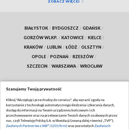
ZOBACZ WIĘCEJ
BIAŁYSTOK
/
BYDGOSZCZ
/
GDAŃSK
/
GORZÓW WLKP.
/
KATOWICE
/
KIELCE
/
KRAKÓW
/
LUBLIN
/
ŁÓDŹ
/
OLSZTYN
/
OPOLE
/
POZNAŃ
/
RZESZÓW
/
SZCZECIN
/
WARSZAWA
/
WROCŁAW
Szanujemy Twoją prywatność
Dołącz do nas:
Kliknij "Akceptuję i przechodzę do serwisu", aby wyrazić zgody na
korzystanie z technologii automatycznego śledzenia i zbierania danych,
TVP
dostęp do informacji na Twoim urządzeniu końcowym i ich
Abonament TVP
przechowywanie oraz na przetwarzanie Twoich danych osobowych przez
Regulamin TVP
nas, czyli Telewizję Polską S.A. w likwidacji (zwaną dalej również „TVP”),
Emisja w TVP
Polityka prywatności
Zaufanych Partnerów z IAB* (1201 firm)
oraz pozostałych
Zaufanych