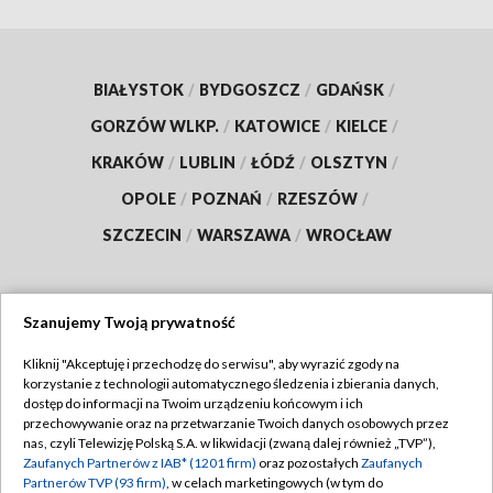
BIAŁYSTOK
/
BYDGOSZCZ
/
GDAŃSK
/
GORZÓW WLKP.
/
KATOWICE
/
KIELCE
/
KRAKÓW
/
LUBLIN
/
ŁÓDŹ
/
OLSZTYN
/
OPOLE
/
POZNAŃ
/
RZESZÓW
/
SZCZECIN
/
WARSZAWA
/
WROCŁAW
Szanujemy Twoją prywatność
Dołącz do nas:
Kliknij "Akceptuję i przechodzę do serwisu", aby wyrazić zgody na
korzystanie z technologii automatycznego śledzenia i zbierania danych,
TVP
dostęp do informacji na Twoim urządzeniu końcowym i ich
Abonament TVP
przechowywanie oraz na przetwarzanie Twoich danych osobowych przez
Regulamin TVP
nas, czyli Telewizję Polską S.A. w likwidacji (zwaną dalej również „TVP”),
Emisja w TVP
Zaufanych Partnerów z IAB* (1201 firm)
oraz pozostałych
Zaufanych
Polityka prywatności
Partnerów TVP (93 firm)
, w celach marketingowych (w tym do