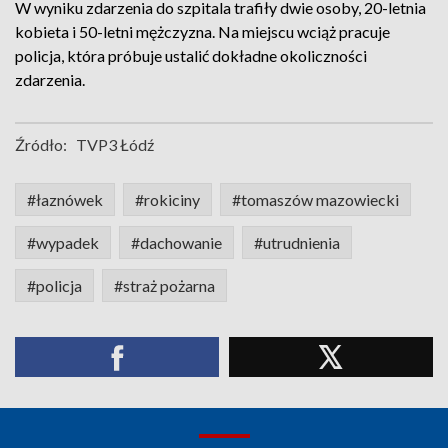
W wyniku zdarzenia do szpitala trafiły dwie osoby, 20-letnia
kobieta i 50-letni mężczyzna. Na miejscu wciąż pracuje
policja, która próbuje ustalić dokładne okoliczności
zdarzenia.
Źródło:
TVP3 Łódź
#łaznówek
#rokiciny
#tomaszów mazowiecki
#wypadek
#dachowanie
#utrudnienia
#policja
#straż pożarna