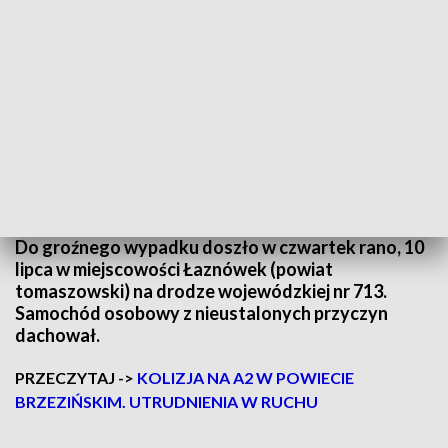
Dwie osoby w szpitalu po dachowaniu pojazdu/Fot. Nocna Jazda Tomaszów
Mazowiecki
Do groźnego wypadku doszło w czwartek rano, 10
lipca w miejscowości Łaznówek (powiat
tomaszowski) na drodze wojewódzkiej nr 713.
Samochód osobowy z nieustalonych przyczyn
dachował.
PRZECZYTAJ ->
KOLIZJA NA A2 W POWIECIE
BRZEZIŃSKIM. UTRUDNIENIA W RUCHU