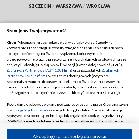
SZCZECIN
/
WARSZAWA
/
WROCŁAW
Szanujemy Twoją prywatność
Dołącz do nas:
Kliknij "Akceptuję i przechodzę do serwisu", aby wyrazić zgody na
korzystanie z technologii automatycznego śledzenia i zbierania danych,
TVP
dostęp do informacji na Twoim urządzeniu końcowym i ich
Abonament TVP
przechowywanie oraz na przetwarzanie Twoich danych osobowych przez
Regulamin TVP
nas, czyli Telewizję Polską S.A. w likwidacji (zwaną dalej również „TVP”),
Emisja w TVP
Polityka prywatności
Zaufanych Partnerów z IAB* (1201 firm)
oraz pozostałych
Zaufanych
Partnerów TVP (93 firm)
, w celach marketingowych (w tym do
Centrum informacji TVP
Moje zgody
zautomatyzowanego dopasowania reklam do Twoich zainteresowań i
mierzenia ich skuteczności) i pozostałych, które wskazujemy poniżej, a
Naziemna Telewizja Cyfrowa
Pomoc
także zgody na udostępnianie przez nas identyfikatora PPID do Google.
Sklep TVP
Biuro reklamy
Twoje dane osobowe zbierane podczas odwiedzania przez Ciebie naszych
Rada Programowa
Kontakt
poszczególnych serwisów
zwanych dalej „Portalem”, w tym informacje
zapisywane za pomocą technologii takich jak: pliki cookie, sygnalizatory
System NOS
WWW lub innych podobnych technologii umożliwiających świadczenie
dopasowanych i bezpiecznych usług, personalizację treści oraz reklam,
Informacje o nadawcy
Kanały
udostępnianie funkcji mediów społecznościowych oraz analizowanie
Akceptuję i przechodzę do serwisu
ruchu w Internecie.
Program dla prasy