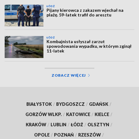
ŁÓDŹ
Pijany kierowca z zakazem wjechał na
plażę. 59-latek trafił do aresztu
ŁÓDŹ
Kombajnista usłyszał zarzut
spowodowania wypadku, w którym zginął
11-latek
ZOBACZ WIĘCEJ
BIAŁYSTOK
/
BYDGOSZCZ
/
GDAŃSK
/
GORZÓW WLKP.
/
KATOWICE
/
KIELCE
/
KRAKÓW
/
LUBLIN
/
ŁÓDŹ
/
OLSZTYN
/
OPOLE
/
POZNAŃ
/
RZESZÓW
/