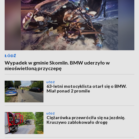
ŁÓDŹ
Wypadek w gminie Skomlin. BMW uderzyło w
nieoświetloną przyczepę
ŁÓDŹ
63-letni motocyklista otarł się o BMW.
Miał ponad 2 promile
ŁÓDŹ
Ciężarówka przewróciła się na jezdnię.
Kruszywo zablokowało drogę