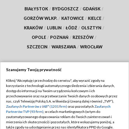
BIAŁYSTOK
/
BYDGOSZCZ
/
GDAŃSK
/
GORZÓW WLKP.
/
KATOWICE
/
KIELCE
/
KRAKÓW
/
LUBLIN
/
ŁÓDŹ
/
OLSZTYN
/
OPOLE
/
POZNAŃ
/
RZESZÓW
/
SZCZECIN
/
WARSZAWA
/
WROCŁAW
Szanujemy Twoją prywatność
Dołącz do nas:
Kliknij "Akceptuję i przechodzę do serwisu", aby wyrazić zgody na
korzystanie z technologii automatycznego śledzenia i zbierania danych,
TVP
dostęp do informacji na Twoim urządzeniu końcowym i ich
Abonament TVP
przechowywanie oraz na przetwarzanie Twoich danych osobowych przez
Regulamin TVP
nas, czyli Telewizję Polską S.A. w likwidacji (zwaną dalej również „TVP”),
Emisja w TVP
Polityka prywatności
Zaufanych Partnerów z IAB* (1201 firm)
oraz pozostałych
Zaufanych
Partnerów TVP (93 firm)
, w celach marketingowych (w tym do
Centrum informacji TVP
Moje zgody
zautomatyzowanego dopasowania reklam do Twoich zainteresowań i
mierzenia ich skuteczności) i pozostałych, które wskazujemy poniżej, a
Naziemna Telewizja Cyfrowa
Pomoc
także zgody na udostępnianie przez nas identyfikatora PPID do Google.