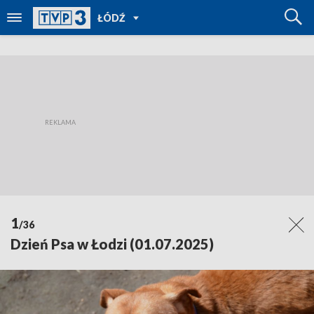
POWRÓT
ŁÓDŹ
DO
TVP
REGIONY
1
/36
Dzień Psa w Łodzi (01.07.2025)