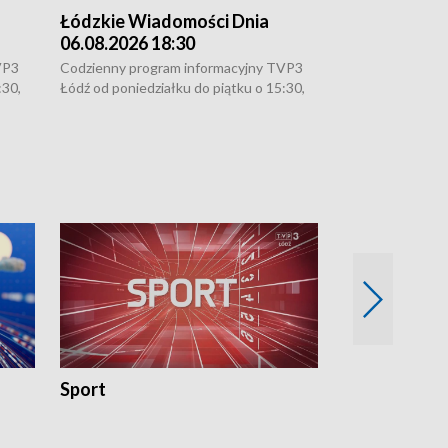
Łódzkie Wiadomości Dnia
Łódzkie Wia
06.08.2026 18:30
06.08.2026 1
VP3
Codzienny program informacyjny TVP3
Codzienny progr
:30,
Łódź od poniedziałku do piątku o 15:30,
Łódź od poniedzi
16:30, 18:30 i 21:30. W weekendy o
16:30, 18:30 i 2
18:30 i 21:30.
18:30 i 21:30.
Sport
Rozmowa Dn