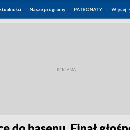
ktualności
Nasze programy
PATRONATY
Więcej
 do basenu. Finał głośne