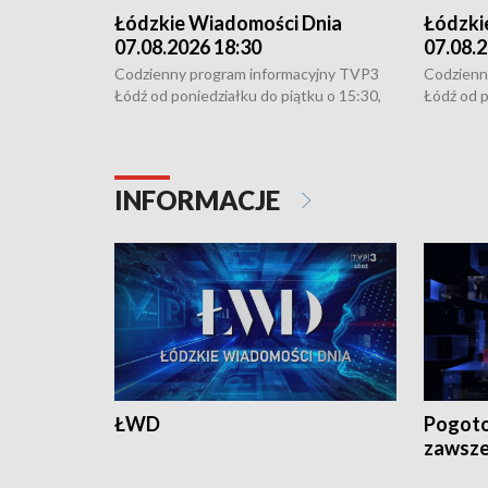
Łódzkie Wiadomości Dnia
Łódzki
07.08.2026 18:30
07.08.2
Codzienny program informacyjny TVP3
Codzienn
Łódź od poniedziałku do piątku o 15:30,
Łódź od p
16:30, 18:30 i 21:30. W weekendy o
16:30, 18
18:30 i 21:30.
18:30 i 2
INFORMACJE
ŁWD
Pogoto
zawsze