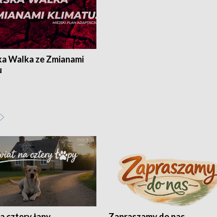
ka Walka ze Zmianami
u
a cztery łapy
Zapraszamy do nas