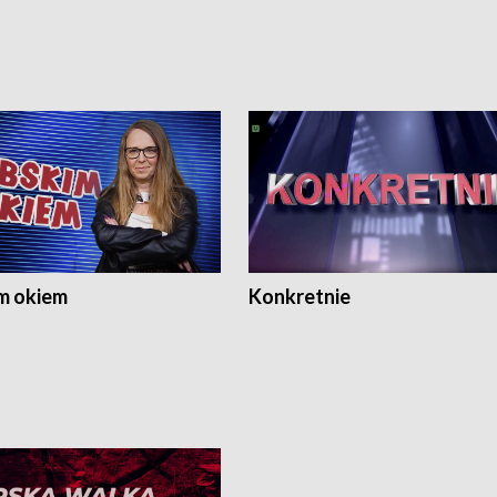
m okiem
Konkretnie