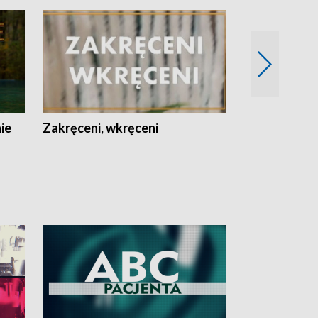
nie
Zakręceni, wkręceni
Skarby Łodzi