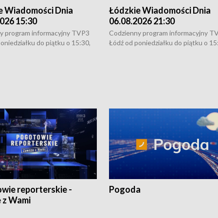
e Wiadomości Dnia
Łódzkie Wiadomości Dnia
026 15:30
06.08.2026 21:30
y program informacyjny TVP3
Codzienny program informacyjny T
oniedziałku do piątku o 15:30,
Łódź od poniedziałku do piątku o 15
:30 i 21:30. W weekendy o
16:30, 18:30 i 21:30. W weekendy o
1:30.
18:30 i 21:30.
wie reporterskie -
Pogoda
 z Wami