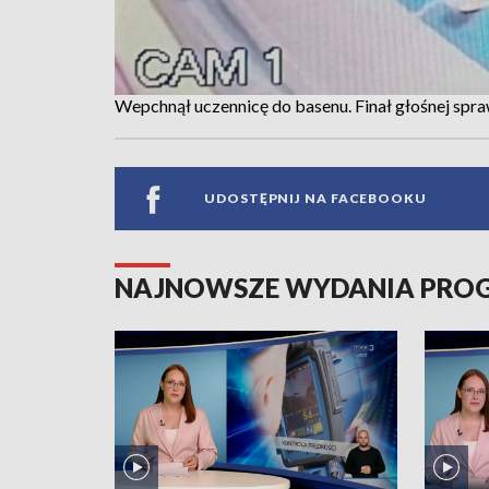
Wepchnął uczennicę do basenu. Finał głośnej spr
UDOSTĘPNIJ NA FACEBOOKU
NAJNOWSZE WYDANIA PR