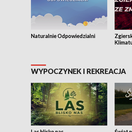
Naturalnie Odpowiedzialni
Zgiers
Klimat
WYPOCZYNEK I REKREACJA
Las blisko nas
Świat n