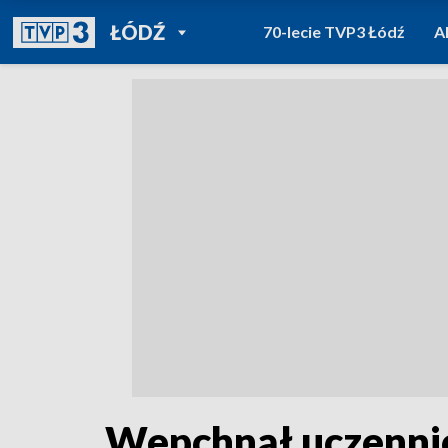
POWRÓT DO
ŁÓDŹ
70-lecie TVP3 Łódź
A
TVP REGIONY
Wepchnął uczennicę