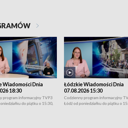
OGRAMÓW
e Wiadomości Dnia
Łódzkie Wiadomości Dnia
026 18:30
07.08.2026 15:30
y program informacyjny TVP3
Codzienny program informacyjny T
oniedziałku do piątku o 15:30,
Łódź od poniedziałku do piątku o 15
:30 i 21:30. W weekendy o
16:30, 18:30 i 21:30. W weekendy o
1:30.
18:30 i 21:30.