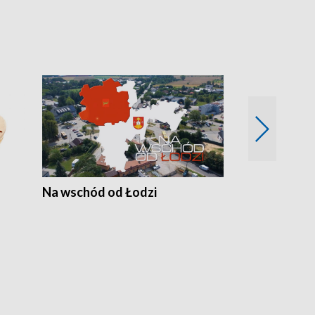
Na wschód od Łodzi
Zimowe szal
Polski