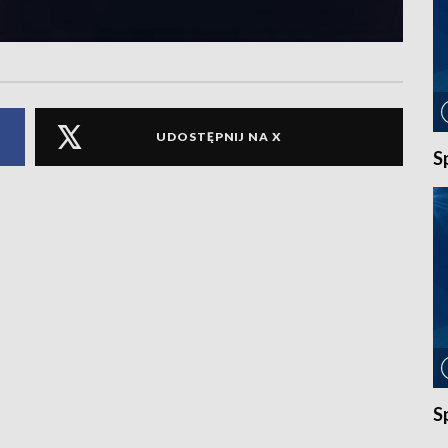
UDOSTĘPNIJ NA X
S
S