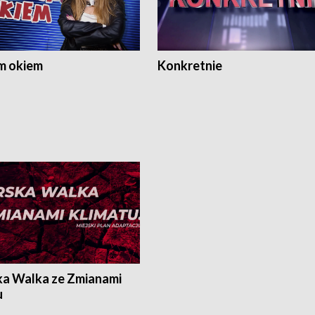
m okiem
Konkretnie
ka Walka ze Zmianami
u