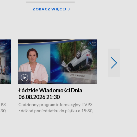
ZOBACZ WIĘCEJ
Łódzkie Wiadomości Dnia
Łódzkie Wia
06.08.2026 21:30
06.08.2026 1
VP3
Codzienny program informacyjny TVP3
Codzienny progr
:30,
Łódź od poniedziałku do piątku o 15:30,
Łódź od poniedzi
16:30, 18:30 i 21:30. W weekendy o
16:30, 18:30 i 2
18:30 i 21:30.
18:30 i 21:30.