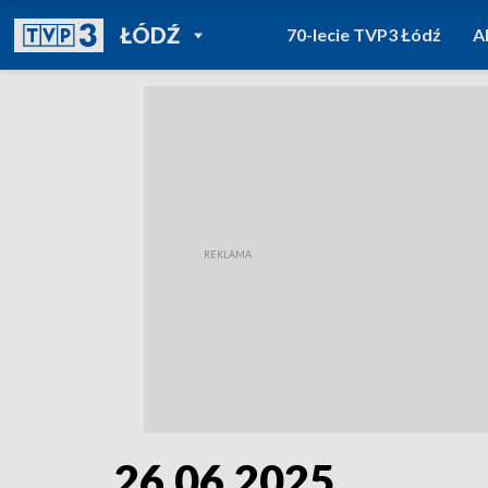
POWRÓT DO
ŁÓDŹ
70-lecie TVP3 Łódź
A
TVP REGIONY
26.06.2025