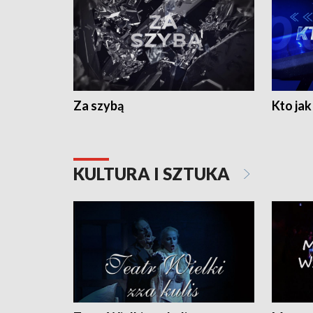
Za szybą
Kto jak 
KULTURA I SZTUKA