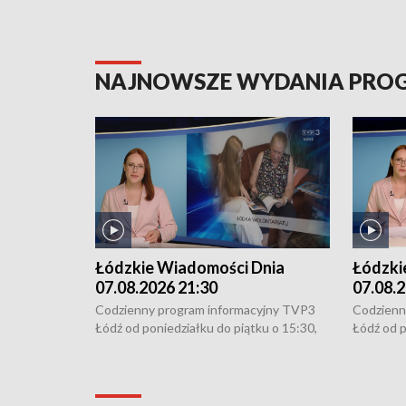
NAJNOWSZE WYDANIA PR
Łódzkie Wiadomości Dnia
Łódzki
07.08.2026 21:30
07.08.2
Codzienny program informacyjny TVP3
Codzienn
Łódź od poniedziałku do piątku o 15:30,
Łódź od p
16:30, 18:30 i 21:30. W weekendy o
16:30, 18
18:30 i 21:30.
18:30 i 2