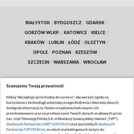
BIAŁYSTOK
/
BYDGOSZCZ
/
GDAŃSK
/
GORZÓW WLKP.
/
KATOWICE
/
KIELCE
/
KRAKÓW
/
LUBLIN
/
ŁÓDŹ
/
OLSZTYN
/
OPOLE
/
POZNAŃ
/
RZESZÓW
/
SZCZECIN
/
WARSZAWA
/
WROCŁAW
Szanujemy Twoją prywatność
Dołącz do nas:
Kliknij "Akceptuję i przechodzę do serwisu", aby wyrazić zgody na
korzystanie z technologii automatycznego śledzenia i zbierania danych,
TVP
dostęp do informacji na Twoim urządzeniu końcowym i ich
Abonament TVP
przechowywanie oraz na przetwarzanie Twoich danych osobowych przez
Regulamin TVP
nas, czyli Telewizję Polską S.A. w likwidacji (zwaną dalej również „TVP”),
Emisja w TVP
Polityka prywatności
Zaufanych Partnerów z IAB* (1201 firm)
oraz pozostałych
Zaufanych
Partnerów TVP (93 firm)
, w celach marketingowych (w tym do
Centrum informacji TVP