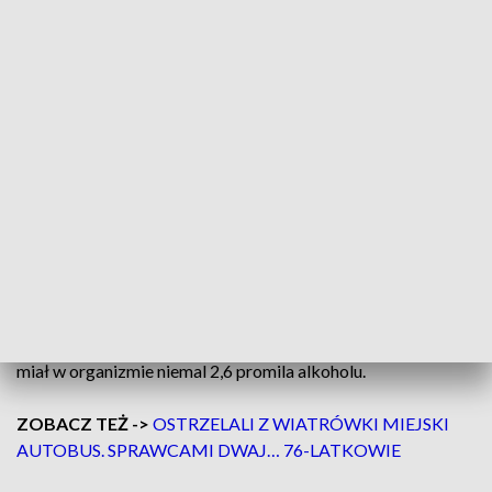
ZOBACZ TEŻ ->
CHCIAŁ ZASZTYLETOWAĆ BYŁĄ
PARTNERKĘ. NAPISAŁ O TYM ZNAJOMEMU NA
KOMUNIKATORZE
21 czerwca o godzinie 19.25 policjanci z Pabianic otrzymali
zgłoszenie o ujęciu nietrzeźwego kierowcy na ulicy Marii
Konopnickiej.
44-latka jechała za kierującym, który nie trzymał toru jazdy.
Kiedy zatrzymał się pod jednym z bloków, poprosiła o
pomoc w jego ujęciu przypadkowego przechodnia. Za
kierownicą volkswagena siedział 59-letni mieszkaniec gminy
Ksawerów. Policjanci zbadali go alkomatem. Mężczyzna
miał w organizmie niemal 2,6 promila alkoholu.
ZOBACZ TEŻ ->
OSTRZELALI Z WIATRÓWKI MIEJSKI
AUTOBUS. SPRAWCAMI DWAJ… 76-LATKOWIE