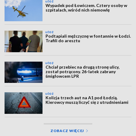
ŁÓDŹ
Wypadek pod Łowiczem. Cztery osoby w
szpitalach, wśród nich niemowlę
ŁÓDŹ
Podtapiali mężczyznę w fontannie w Łodzi.
Trafili do aresztu
ŁÓDŹ
Chciał przebiec na drugą stronę ulicy,
został potrącony. 26-latek zabrany
śmigłowcem LPR
ŁÓDŹ
Kolizja trzech aut na A1 pod Łodzią.
Kierowcy muszą liczyć się z utrudnieniami
ZOBACZ WIĘCEJ