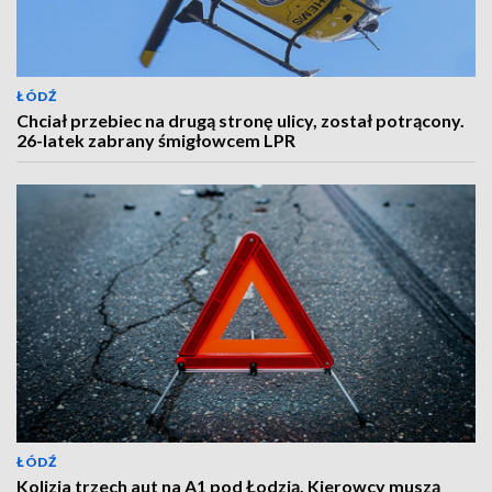
ŁÓDŹ
Chciał przebiec na drugą stronę ulicy, został potrącony.
26-latek zabrany śmigłowcem LPR
ŁÓDŹ
Kolizja trzech aut na A1 pod Łodzią. Kierowcy muszą