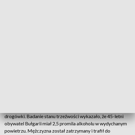
Do zdarzenia doszło w niedzielę, 22 czerwca, w
miejscowości Stobiecko Szlacheckie. Świadkowie zauważyli
zestaw ciężarowy – ciągnik siodłowy marki renault z naczepą
– który podczas wykonywania manewru skrętu zjechał z
drogi i uszkodził przydrożną kapliczkę. Zaniepokojeni
mieszkańcy natychmiast ruszyli sprawdzić, co się stało. Po
podejściu do pojazdu okazało się, że kierowca jest
kompletnie pijany. Świadkowie błyskawicznie zareagowali –
odebrali mu kluczyki i wezwali patrol policji.
ZOBACZ TEŻ ->
NIETRZEŹWY I BEZ UPRAWNIEŃ, A
AUTO BEZ POLISY OC. KIEROWCA BMW ZATRZYMANY
PO PRZEKROCZENIU PRĘDKOŚCI
Na miejsce przybyli funkcjonariusze radomszczańskiej
drogówki. Badanie stanu trzeźwości wykazało, że 45-letni
obywatel Bułgarii miał 2,5 promila alkoholu w wydychanym
powietrzu. Mężczyzna został zatrzymany i trafił do