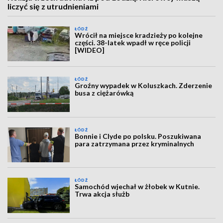
liczyć się z utrudnieniami
ŁÓDŹ
Wrócił na miejsce kradzieży po kolejne
części. 38-latek wpadł w ręce policji
[WIDEO]
ŁÓDŹ
Groźny wypadek w Koluszkach. Zderzenie
busa z ciężarówką
ŁÓDŹ
Bonnie i Clyde po polsku. Poszukiwana
para zatrzymana przez kryminalnych
ŁÓDŹ
Samochód wjechał w żłobek w Kutnie.
Trwa akcja służb