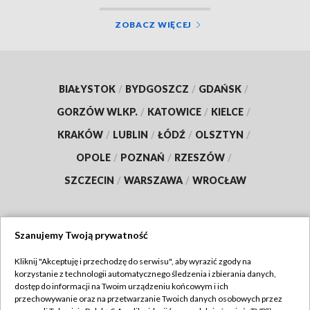
ZOBACZ WIĘCEJ
BIAŁYSTOK
/
BYDGOSZCZ
/
GDAŃSK
/
GORZÓW WLKP.
/
KATOWICE
/
KIELCE
/
KRAKÓW
/
LUBLIN
/
ŁÓDŹ
/
OLSZTYN
/
OPOLE
/
POZNAŃ
/
RZESZÓW
/
SZCZECIN
/
WARSZAWA
/
WROCŁAW
Szanujemy Twoją prywatność
Dołącz do nas:
Kliknij "Akceptuję i przechodzę do serwisu", aby wyrazić zgody na
korzystanie z technologii automatycznego śledzenia i zbierania danych,
TVP
dostęp do informacji na Twoim urządzeniu końcowym i ich
Abonament TVP
przechowywanie oraz na przetwarzanie Twoich danych osobowych przez
Regulamin TVP