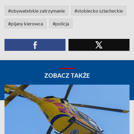
#obywatelskie zatrzymanie
#stobiecko szlacheckie
#pijany kierowca
#policja
ZOBACZ TAKŻE