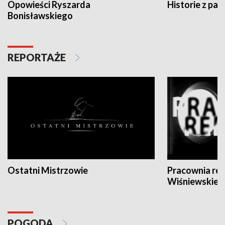
Opowieści Ryszarda
Historie z pas
Bonisławskiego
REPORTAŻE
Ostatni Mistrzowie
Pracownia re
Wiśniewskieg
POGODA