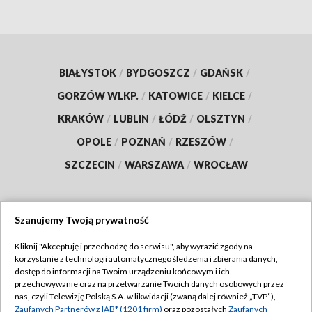
BIAŁYSTOK
/
BYDGOSZCZ
/
GDAŃSK
/
GORZÓW WLKP.
/
KATOWICE
/
KIELCE
/
KRAKÓW
/
LUBLIN
/
ŁÓDŹ
/
OLSZTYN
/
OPOLE
/
POZNAŃ
/
RZESZÓW
/
SZCZECIN
/
WARSZAWA
/
WROCŁAW
Szanujemy Twoją prywatność
Dołącz do nas:
Kliknij "Akceptuję i przechodzę do serwisu", aby wyrazić zgody na
korzystanie z technologii automatycznego śledzenia i zbierania danych,
TVP
dostęp do informacji na Twoim urządzeniu końcowym i ich
Abonament TVP
przechowywanie oraz na przetwarzanie Twoich danych osobowych przez
Regulamin TVP
nas, czyli Telewizję Polską S.A. w likwidacji (zwaną dalej również „TVP”),
Emisja w TVP
Zaufanych Partnerów z IAB* (1201 firm)
oraz pozostałych
Zaufanych
Polityka prywatności