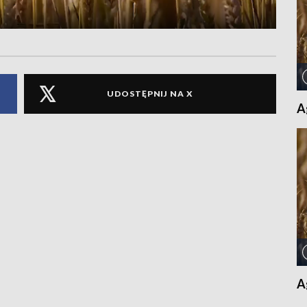
UDOSTĘPNIJ NA X
A
A