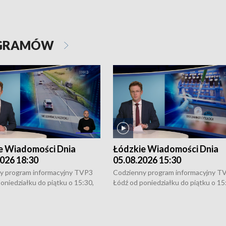
OGRAMÓW
e Wiadomości Dnia
Łódzkie Wiadomości Dnia
026 18:30
05.08.2026 15:30
y program informacyjny TVP3
Codzienny program informacyjny T
oniedziałku do piątku o 15:30,
Łódź od poniedziałku do piątku o 15
:30 i 21:30. W weekendy o
16:30, 18:30 i 21:30. W weekendy o
1:30.
18:30 i 21:30.