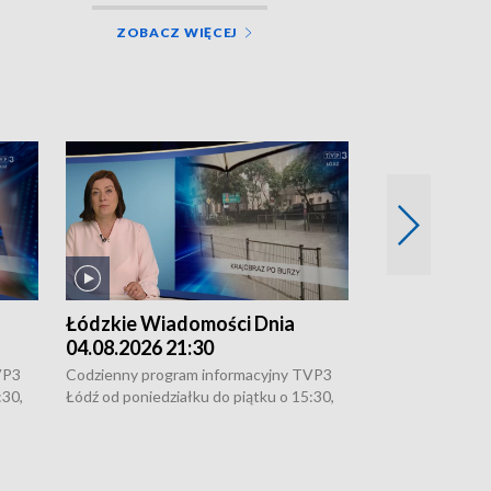
ZOBACZ WIĘCEJ
Łódzkie Wiadomości Dnia
Łódzkie Wia
04.08.2026 21:30
04.08.2026 1
VP3
Codzienny program informacyjny TVP3
Codzienny progr
:30,
Łódź od poniedziałku do piątku o 15:30,
Łódź od poniedzi
16:30, 18:30 i 21:30. W weekendy o
16:30, 18:30 i 2
18:30 i 21:30.
18:30 i 21:30.