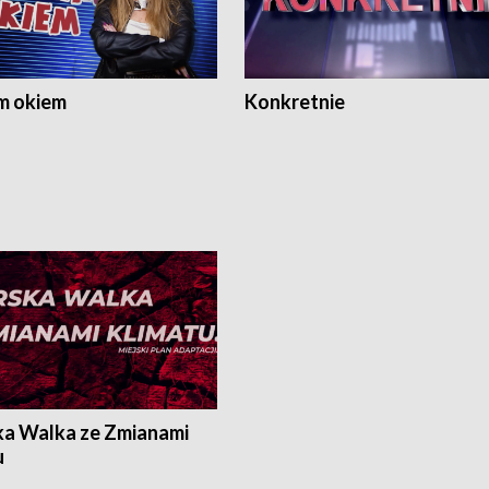
m okiem
Konkretnie
ka Walka ze Zmianami
u