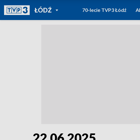
POWRÓT DO
ŁÓDŹ
70-lecie TVP3 Łódź
A
TVP REGIONY
22.06.2025