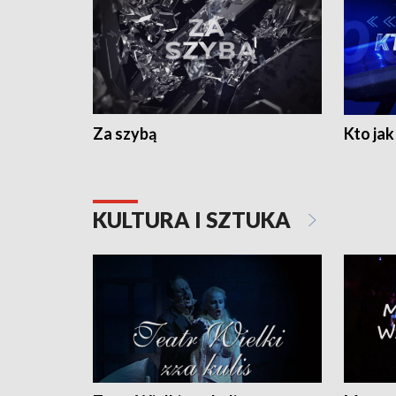
Za szybą
Kto jak 
KULTURA I SZTUKA