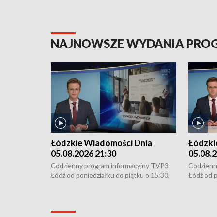
NAJNOWSZE WYDANIA PR
Łódzkie Wiadomości Dnia
Łódzki
05.08.2026 21:30
05.08.2
Codzienny program informacyjny TVP3
Codzienn
Łódź od poniedziałku do piątku o 15:30,
Łódź od p
16:30, 18:30 i 21:30. W weekendy o
16:30, 18
18:30 i 21:30.
18:30 i 2