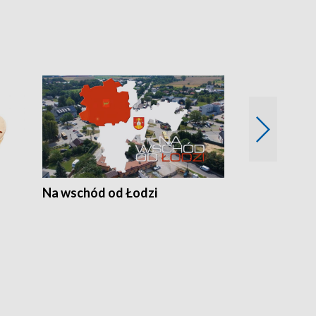
Na wschód od Łodzi
Zimowe szal
Polski