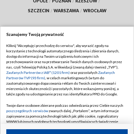
OPOLE
/
POZNAŃ
/
RZESZÓW
/
SZCZECIN
/
WARSZAWA
/
WROCŁAW
Szanujemy Twoją prywatność
Dołącz do nas:
Kliknij "Akceptuję i przechodzę do serwisu", aby wyrazić zgody na
korzystanie z technologii automatycznego śledzenia i zbierania danych,
TVP
dostęp do informacji na Twoim urządzeniu końcowym i ich
Abonament TVP
przechowywanie oraz na przetwarzanie Twoich danych osobowych przez
Regulamin TVP
nas, czyli Telewizję Polską S.A. w likwidacji (zwaną dalej również „TVP”),
Emisja w TVP
Zaufanych Partnerów z IAB* (1201 firm)
oraz pozostałych
Zaufanych
Polityka prywatności
Partnerów TVP (93 firm)
, w celach marketingowych (w tym do
Centrum informacji TVP
Moje zgody
zautomatyzowanego dopasowania reklam do Twoich zainteresowań i
mierzenia ich skuteczności) i pozostałych, które wskazujemy poniżej, a
Naziemna Telewizja Cyfrowa
Pomoc
także zgody na udostępnianie przez nas identyfikatora PPID do Google.
Sklep TVP
Biuro reklamy
Twoje dane osobowe zbierane podczas odwiedzania przez Ciebie naszych
Rada Programowa
poszczególnych serwisów
zwanych dalej „Portalem”, w tym informacje
Kontakt
zapisywane za pomocą technologii takich jak: pliki cookie, sygnalizatory
System NOS
WWW lub innych podobnych technologii umożliwiających świadczenie
dopasowanych i bezpiecznych usług, personalizację treści oraz reklam,
Informacje o nadawcy
Kanały
udostępnianie funkcji mediów społecznościowych oraz analizowanie