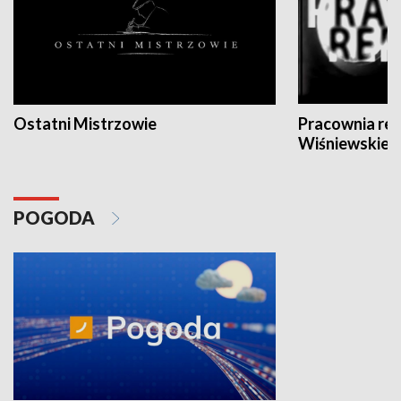
Ostatni Mistrzowie
Pracownia re
Wiśniewskieg
POGODA