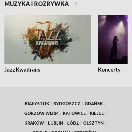
MUZYKA I ROZRYWKA
Jazz Kwadrans
Koncerty
BIAŁYSTOK
/
BYDGOSZCZ
/
GDAŃSK
/
GORZÓW WLKP.
/
KATOWICE
/
KIELCE
/
KRAKÓW
/
LUBLIN
/
ŁÓDŹ
/
OLSZTYN
/