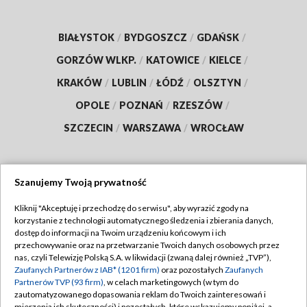
BIAŁYSTOK
/
BYDGOSZCZ
/
GDAŃSK
/
GORZÓW WLKP.
/
KATOWICE
/
KIELCE
/
KRAKÓW
/
LUBLIN
/
ŁÓDŹ
/
OLSZTYN
/
OPOLE
/
POZNAŃ
/
RZESZÓW
/
SZCZECIN
/
WARSZAWA
/
WROCŁAW
Szanujemy Twoją prywatność
Dołącz do nas:
Kliknij "Akceptuję i przechodzę do serwisu", aby wyrazić zgody na
korzystanie z technologii automatycznego śledzenia i zbierania danych,
TVP
dostęp do informacji na Twoim urządzeniu końcowym i ich
Abonament TVP
przechowywanie oraz na przetwarzanie Twoich danych osobowych przez
Regulamin TVP
nas, czyli Telewizję Polską S.A. w likwidacji (zwaną dalej również „TVP”),
Emisja w TVP
Polityka prywatności
Zaufanych Partnerów z IAB* (1201 firm)
oraz pozostałych
Zaufanych
Partnerów TVP (93 firm)
, w celach marketingowych (w tym do
Centrum informacji TVP
Moje zgody
zautomatyzowanego dopasowania reklam do Twoich zainteresowań i
mierzenia ich skuteczności) i pozostałych, które wskazujemy poniżej, a