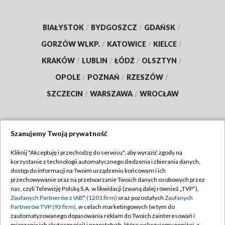
BIAŁYSTOK
/
BYDGOSZCZ
/
GDAŃSK
/
GORZÓW WLKP.
/
KATOWICE
/
KIELCE
/
KRAKÓW
/
LUBLIN
/
ŁÓDŹ
/
OLSZTYN
/
OPOLE
/
POZNAŃ
/
RZESZÓW
/
SZCZECIN
/
WARSZAWA
/
WROCŁAW
Szanujemy Twoją prywatność
Dołącz do nas:
Kliknij "Akceptuję i przechodzę do serwisu", aby wyrazić zgody na
korzystanie z technologii automatycznego śledzenia i zbierania danych,
TVP
dostęp do informacji na Twoim urządzeniu końcowym i ich
Abonament TVP
przechowywanie oraz na przetwarzanie Twoich danych osobowych przez
Regulamin TVP
nas, czyli Telewizję Polską S.A. w likwidacji (zwaną dalej również „TVP”),
Emisja w TVP
Polityka prywatności
Zaufanych Partnerów z IAB* (1201 firm)
oraz pozostałych
Zaufanych
Partnerów TVP (93 firm)
, w celach marketingowych (w tym do
Centrum informacji TVP
Moje zgody
zautomatyzowanego dopasowania reklam do Twoich zainteresowań i
mierzenia ich skuteczności) i pozostałych, które wskazujemy poniżej, a