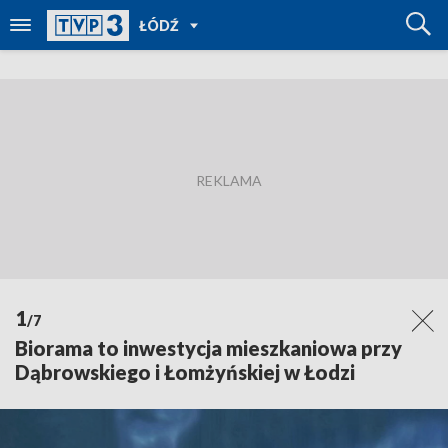
POWRÓT
ŁÓDŹ
DO
TVP
REGIONY
1
/7
Biorama to inwestycja mieszkaniowa przy
Dąbrowskiego i Łomżyńskiej w Łodzi