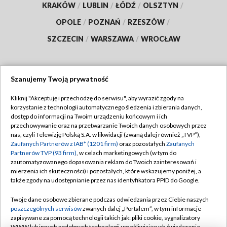
KRAKÓW
/
LUBLIN
/
ŁÓDŹ
/
OLSZTYN
/
OPOLE
/
POZNAŃ
/
RZESZÓW
/
SZCZECIN
/
WARSZAWA
/
WROCŁAW
Szanujemy Twoją prywatność
Dołącz do nas:
Kliknij "Akceptuję i przechodzę do serwisu", aby wyrazić zgody na
korzystanie z technologii automatycznego śledzenia i zbierania danych,
TVP
dostęp do informacji na Twoim urządzeniu końcowym i ich
Abonament TVP
przechowywanie oraz na przetwarzanie Twoich danych osobowych przez
Regulamin TVP
nas, czyli Telewizję Polską S.A. w likwidacji (zwaną dalej również „TVP”),
Emisja w TVP
Polityka prywatności
Zaufanych Partnerów z IAB* (1201 firm)
oraz pozostałych
Zaufanych
Partnerów TVP (93 firm)
, w celach marketingowych (w tym do
Centrum informacji TVP
Moje zgody
zautomatyzowanego dopasowania reklam do Twoich zainteresowań i
mierzenia ich skuteczności) i pozostałych, które wskazujemy poniżej, a
Naziemna Telewizja Cyfrowa
Pomoc
także zgody na udostępnianie przez nas identyfikatora PPID do Google.
Sklep TVP
Biuro reklamy
Twoje dane osobowe zbierane podczas odwiedzania przez Ciebie naszych
Rada Programowa
Kontakt
poszczególnych serwisów
zwanych dalej „Portalem”, w tym informacje
zapisywane za pomocą technologii takich jak: pliki cookie, sygnalizatory
System NOS
WWW lub innych podobnych technologii umożliwiających świadczenie