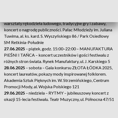
ul. Krzemieniecka 36/38
25.06.2025
– środa, godz. 12:00–19:00 – JARMARK NA
RETKINI – stoiska państw uczestniczących w festiwalu,
warsztaty rękodzieła ludowego, tradycyjne gry i zabawy,
koncert o nagrodę publiczności. Pałac Młodzieży im. Juliana
Tuwima, al. ks. kard. S. Wyszyńskiego 86 / Park Osiedlowy
SM Retkinia-Południe
27.06.2025
– piątek, godz. 15:00–22:00 – MANUFAKTURA
PIEŚNI I TAŃCA – koncert uczestników i gości festiwalu z
różnych stron świata. Rynek Manufaktury, ul. J. Karskiego 5
28.06.2025
– sobota – Gala konkursu ZŁOTA ŁÓDKA 2025,
koncert laureatów, pokazy mody inspirowanej folklorem.
Akademia Sztuk Pięknych im. W. Strzemińskiego, Centrum
Promocji Mody, al. Wojska Polskiego 121
29.06.2025
– niedziela – RYTMY – jubileuszowy koncert z
okazji 15-lecia festiwalu. Teatr Muzyczny, ul. Północna 47/51