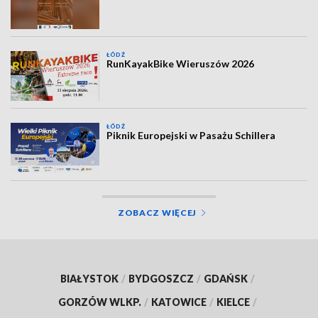
ŁÓDŹ
RunKayakBike Wieruszów 2026
ŁÓDŹ
Piknik Europejski w Pasażu Schillera
ZOBACZ WIĘCEJ
BIAŁYSTOK
/
BYDGOSZCZ
/
GDAŃSK
/
GORZÓW WLKP.
/
KATOWICE
/
KIELCE
/