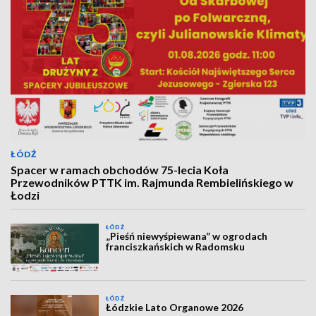
ŁÓDŹ
Spacer w ramach obchodów 75-lecia Koła
Przewodników PTTK im. Rajmunda Rembielińskiego w
Łodzi
ŁÓDŹ
„Pieśń niewyśpiewana” w ogrodach
franciszkańskich w Radomsku
ŁÓDŹ
Łódzkie Lato Organowe 2026