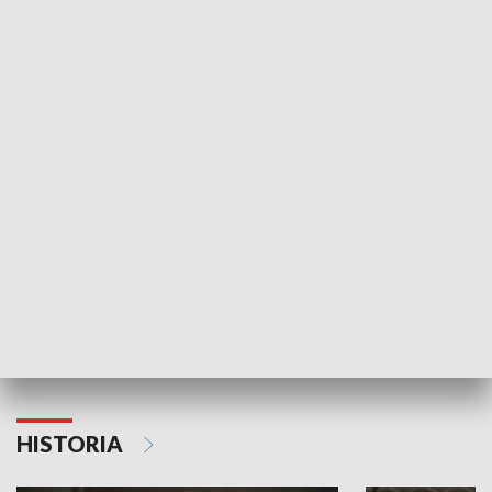
Idź się zbadaj
Nie poddaję si
GOSPODARKA
Strefa biznesu
HISTORIA