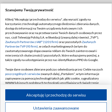
Szanujemy Twoją prywatność
Dołącz do nas:
Kliknij "Akceptuję i przechodzę do serwisu", aby wyrazić zgody na
korzystanie z technologii automatycznego śledzenia i zbierania danych,
TVP
dostęp do informacji na Twoim urządzeniu końcowym i ich
Abonament TVP
przechowywanie oraz na przetwarzanie Twoich danych osobowych przez
Regulamin TVP
nas, czyli Telewizję Polską S.A. w likwidacji (zwaną dalej również „TVP”),
Emisja w TVP
Zaufanych Partnerów z IAB* (1201 firm)
oraz pozostałych
Zaufanych
Polityka prywatności
Partnerów TVP (93 firm)
, w celach marketingowych (w tym do
Centrum informacji TVP
Moje zgody
zautomatyzowanego dopasowania reklam do Twoich zainteresowań i
mierzenia ich skuteczności) i pozostałych, które wskazujemy poniżej, a
Naziemna Telewizja Cyfrowa
Pomoc
także zgody na udostępnianie przez nas identyfikatora PPID do Google.
Sklep TVP
Biuro reklamy
Twoje dane osobowe zbierane podczas odwiedzania przez Ciebie naszych
Rada Programowa
poszczególnych serwisów
zwanych dalej „Portalem”, w tym informacje
Kontakt
zapisywane za pomocą technologii takich jak: pliki cookie, sygnalizatory
System NOS
WWW lub innych podobnych technologii umożliwiających świadczenie
dopasowanych i bezpiecznych usług, personalizację treści oraz reklam,
Informacje o nadawcy
Kanały
udostępnianie funkcji mediów społecznościowych oraz analizowanie
Akceptuję i przechodzę do serwisu
ruchu w Internecie.
Program dla prasy
©2026 Telewizja Polska S.A. w likwidacji
Biuro Reklamy
Twoje dane osobowe zbierane podczas odwiedzania przez Ciebie
Ustawienia zaawansowane
poszczególnych serwisów
na Portalu, takie jak adresy IP, identyfikatory