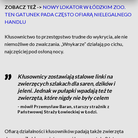
ZOBACZ TEŻ ->
NOWY LOKATOR W ŁÓDZKIM ZOO.
TEN GATUNEK PADA CZĘSTO OFIARĄ NIELEGALNEGO
HANDLU
Kłusownictwo to przestępstwo trudne do wykrycia, ale nie
niemożliwe do zwalczania. „Wnykarze” działają po cichu,
najczęściej pod osłoną nocy.
Kłusownicy zostawiają stalowe linki na
zwierzęcych szlakach dla saren, dzików i
jeleni. Jednak w pułapki wpadają też te
zwierzęta, które nigdy nie były celem
- mówił Przemysław Baran, starszy strażnik z
Państwowej Straży Łowieckiej w Łodzi.
Ofiarą działalności kłusowników padają także zwierzęta