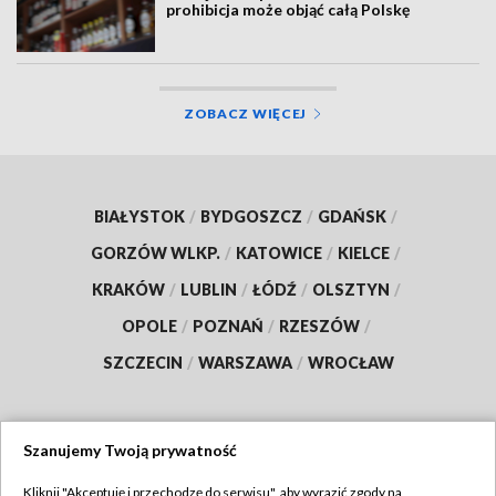
prohibicja może objąć całą Polskę
ZOBACZ WIĘCEJ
BIAŁYSTOK
/
BYDGOSZCZ
/
GDAŃSK
/
GORZÓW WLKP.
/
KATOWICE
/
KIELCE
/
KRAKÓW
/
LUBLIN
/
ŁÓDŹ
/
OLSZTYN
/
OPOLE
/
POZNAŃ
/
RZESZÓW
/
SZCZECIN
/
WARSZAWA
/
WROCŁAW
Szanujemy Twoją prywatność
Dołącz do nas:
Kliknij "Akceptuję i przechodzę do serwisu", aby wyrazić zgody na