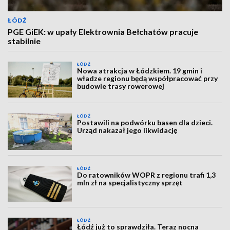
ŁÓDŹ
PGE GiEK: w upały Elektrownia Bełchatów pracuje
stabilnie
ŁÓDŹ
Nowa atrakcja w Łódzkiem. 19 gmin i
władze regionu będą współpracować przy
budowie trasy rowerowej
ŁÓDŹ
Postawili na podwórku basen dla dzieci.
Urząd nakazał jego likwidację
ŁÓDŹ
Do ratowników WOPR z regionu trafi 1,3
mln zł na specjalistyczny sprzęt
ŁÓDŹ
Łódź już to sprawdziła. Teraz nocna