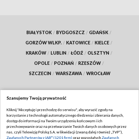
BIAŁYSTOK
/
BYDGOSZCZ
/
GDAŃSK
/
GORZÓW WLKP.
/
KATOWICE
/
KIELCE
/
KRAKÓW
/
LUBLIN
/
ŁÓDŹ
/
OLSZTYN
/
OPOLE
/
POZNAŃ
/
RZESZÓW
/
SZCZECIN
/
WARSZAWA
/
WROCŁAW
Szanujemy Twoją prywatność
Dołącz do nas:
Kliknij "Akceptuję i przechodzę do serwisu", aby wyrazić zgody na
korzystanie z technologii automatycznego śledzenia i zbierania danych,
TVP
dostęp do informacji na Twoim urządzeniu końcowym i ich
Abonament TVP
przechowywanie oraz na przetwarzanie Twoich danych osobowych przez
Regulamin TVP
nas, czyli Telewizję Polską S.A. w likwidacji (zwaną dalej również „TVP”),
Emisja w TVP
Zaufanych Partnerów z IAB* (1201 firm)
oraz pozostałych
Zaufanych
Polityka prywatności