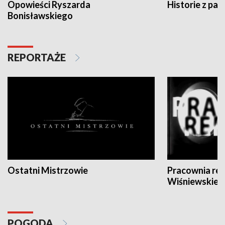
Opowieści Ryszarda
Historie z pas
Bonisławskiego
REPORTAŻE
Ostatni Mistrzowie
Pracownia re
Wiśniewskieg
POGODA