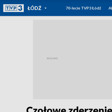
POWRÓT DO
ŁÓDŹ
70-lecie TVP3 Łódź
A
TVP REGIONY
Czołowe zderzenie 