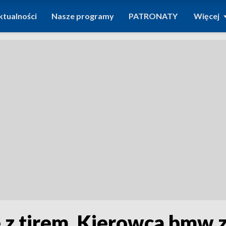
ktualności
Nasze programy
PATRONATY
Więcej
z tirem. Kierowca bmw z