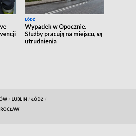
ŁÓDŹ
 we
Wypadek w Opocznie.
wencji
Służby pracują na miejscu, są
utrudnienia
KÓW
/
LUBLIN
/
ŁÓDŹ
/
ROCŁAW