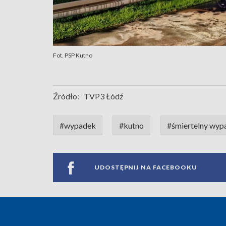
Fot. PSP Kutno
Źródło:
TVP3 Łódź
#wypadek
#kutno
#śmiertelny wyp
UDOSTĘPNIJ NA FACEBOOKU