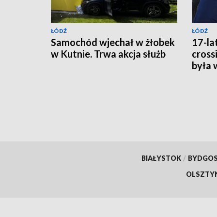
ŁÓDŹ
ŁÓDŹ
Samochód wjechał w żłobek
17-la
w Kutnie. Trwa akcja służb
cross
była 
BIAŁYSTOK
/
BYDGO
OLSZTY