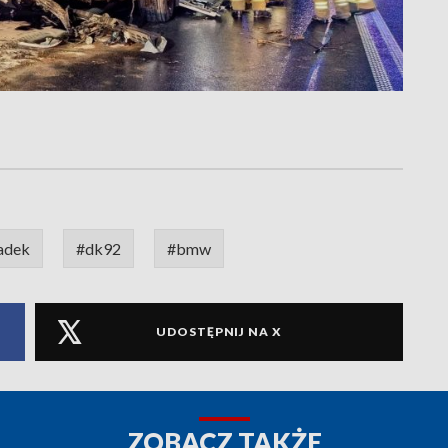
adek
#dk92
#bmw
UDOSTĘPNIJ NA X
ZOBACZ TAKŻE