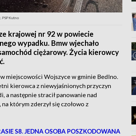
t. PSP Kutno
e krajowej nr 92 w powiecie
lnego wypadku. Bmw wjechało
 samochód ciężarowy. Życia kierowcy
ć.
 w miejscowości Wojszyce w gminie Bedlno.
etni kierowca z niewyjaśnionych przyczyn
i, a następnie stracił panowanie nad
, na którym zderzył się czołowo z
ASIE S8. JEDNA OSOBA POSZKODOWANA