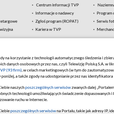
Centrum informacji TVP
Naziemna
Informacje o nadawcy
Program d
zetargowe
Zgłoś program (ROPAT)
Serwis fo
wizyjna
Kariera w TVP
Merchandi
Polityka prywatności
Moje zgody
Pomoc
Biuro re
ody na korzystanie z technologii automatycznego śledzenia i zbie
 danych osobowych przez nas, czyli Telewizję Polską S.A. w likw
VP (93 firm)
, w celach marketingowych (w tym do zautomatyzow
 poniżej, a także zgody na udostępnianie przez nas identyfikator
Ciebie naszych
poszczególnych serwisów
zwanych dalej „Portalem
obnych technologii umożliwiających świadczenie dopasowanych i be
zowanie ruchu w Internecie.
Ciebie
poszczególnych serwisów
na Portalu, takie jak adresy IP, 