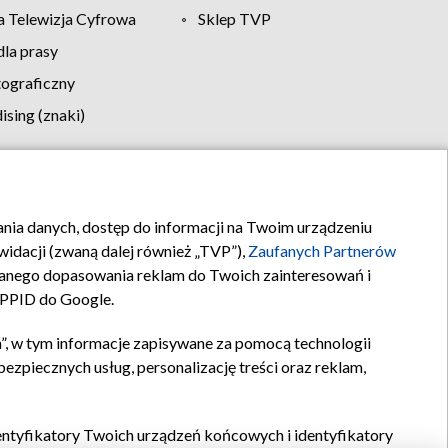
 Telewizja Cyfrowa
Sklep TVP
la prasy
tograficzny
sing (znaki)
klamy
Kontakt
rania danych, dostęp do informacji na Twoim urządzeniu
idacji (zwaną dalej również „TVP”),
Zaufanych Partnerów
anego dopasowania reklam do Twoich zainteresowań i
a PPID do Google.
”, w tym informacje zapisywane za pomocą technologii
zpiecznych usług, personalizację treści oraz reklam,
identyfikatory Twoich urządzeń końcowych i identyfikatory