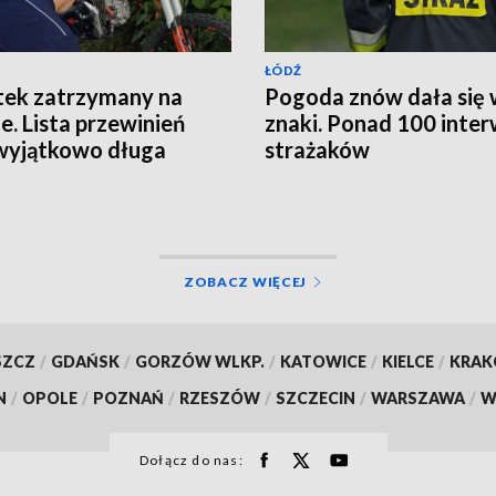
ŁÓDŹ
tek zatrzymany na
Pogoda znów dała się
ie. Lista przewinień
znaki. Ponad 100 inter
wyjątkowo długa
strażaków
ZOBACZ WIĘCEJ
SZCZ
/
GDAŃSK
/
GORZÓW WLKP.
/
KATOWICE
/
KIELCE
/
KRA
N
/
OPOLE
/
POZNAŃ
/
RZESZÓW
/
SZCZECIN
/
WARSZAWA
/
W
Dołącz do nas: