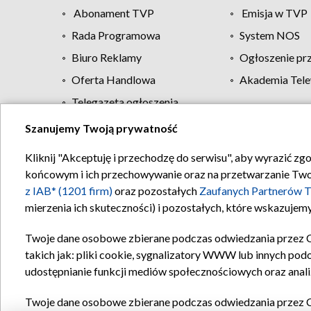
Abonament TVP
Emisja w TVP
Rada Programowa
System NOS
Biuro Reklamy
Ogłoszenie pr
Oferta Handlowa
Akademia Tele
Telegazeta ogłoszenia
Szanujemy Twoją prywatność
Regulamin TVP
Kliknij "Akceptuję i przechodzę do serwisu", aby wyrazić zg
końcowym i ich przechowywanie oraz na przetwarzanie Twoich
z IAB* (1201 firm)
oraz pozostałych
Zaufanych Partnerów T
mierzenia ich skuteczności) i pozostałych, które wskazujemy
Twoje dane osobowe zbierane podczas odwiedzania przez 
takich jak: pliki cookie, sygnalizatory WWW lub innych pod
udostępnianie funkcji mediów społecznościowych oraz anali
Twoje dane osobowe zbierane podczas odwiedzania przez 