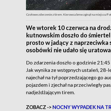
Czołowe zderzenie z tirem. Kierowca bmw zginął na miejscu/Fo
We wtorek 10 czerwca na drodz
kutnowskim doszło do śmierte
prosto w jadący z naprzeciwka
osobówki nie udało się uratowa
Do zdarzenia doszło o godzinie 21:45
Jak wynika ze wstępnych ustaleń, 28-l
najechał na tył poprzedzającego go aud
pojazdem i zjechał na przeciwległy pas
nadjeżdżającym tirem.
ZOBACZ ->
NOCNY WYPADEK NA TR