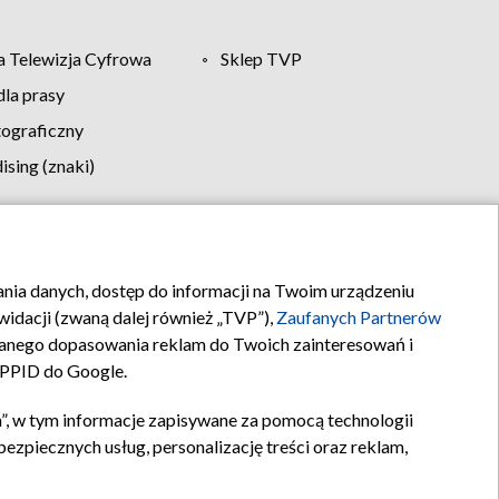
 Telewizja Cyfrowa
Sklep TVP
la prasy
tograficzny
sing (znaki)
klamy
Kontakt
rania danych, dostęp do informacji na Twoim urządzeniu
idacji (zwaną dalej również „TVP”),
Zaufanych Partnerów
anego dopasowania reklam do Twoich zainteresowań i
a PPID do Google.
”, w tym informacje zapisywane za pomocą technologii
zpiecznych usług, personalizację treści oraz reklam,