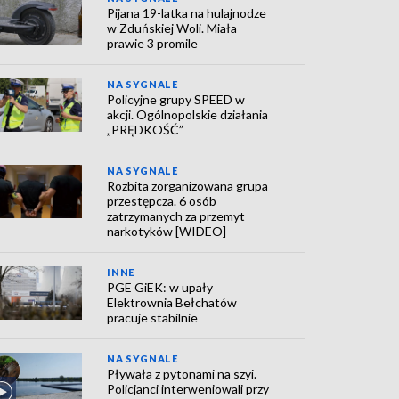
Pijana 19-latka na hulajnodze
w Zduńskiej Woli. Miała
prawie 3 promile
NA SYGNALE
Policyjne grupy SPEED w
akcji. Ogólnopolskie działania
„PRĘDKOŚĆ”
NA SYGNALE
Rozbita zorganizowana grupa
przestępcza. 6 osób
zatrzymanych za przemyt
narkotyków [WIDEO]
INNE
PGE GiEK: w upały
Elektrownia Bełchatów
pracuje stabilnie
NA SYGNALE
Pływała z pytonami na szyi.
Policjanci interweniowali przy