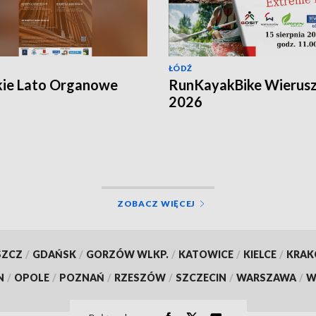
ŁÓDŹ
kie Lato Organowe
RunKayakBike Wierus
2026
ZOBACZ WIĘCEJ
SZCZ
/
GDAŃSK
/
GORZÓW WLKP.
/
KATOWICE
/
KIELCE
/
KRA
N
/
OPOLE
/
POZNAŃ
/
RZESZÓW
/
SZCZECIN
/
WARSZAWA
/
W