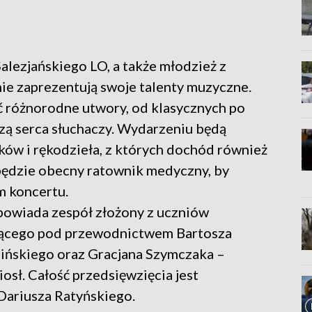
alezjańskiego LO, a także młodzież z
nie zaprezentują swoje talenty muzyczne.
 różnorodne utwory, od klasycznych po
zą serca słuchaczy. Wydarzeniu będą
ów i rękodzieła, z których dochód również
będzie obecny ratownik medyczny, by
 koncertu.
dpowiada zespół złożony z uczniów
cącego pod przewodnictwem Bartosza
mińskiego oraz Gracjana Szymczaka –
sł. Całość przedsięwzięcia jest
Dariusza Ratyńskiego.