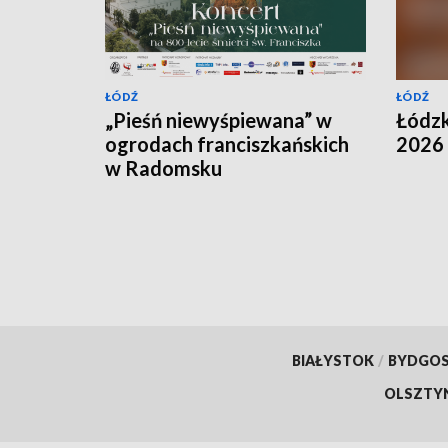
ŁÓDŹ
ŁÓDŹ
„Pieśń niewyśpiewana” w
Łódz
ogrodach franciszkańskich
2026
w Radomsku
BIAŁYSTOK
/
BYDGO
OLSZTY