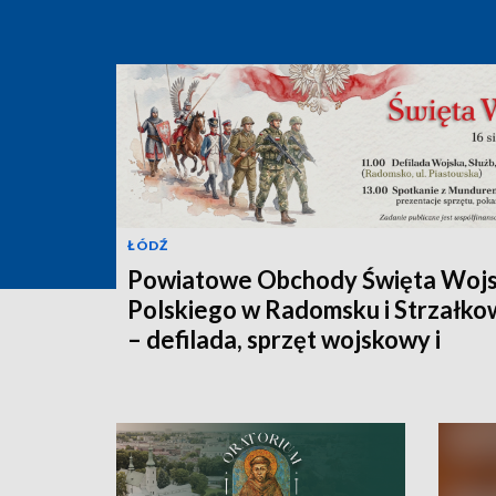
ŁÓDŹ
Powiatowe Obchody Święta Woj
Polskiego w Radomsku i Strzałko
– defilada, sprzęt wojskowy i
spotkanie z historią