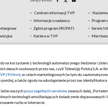
Dołącz do nas:
Centrum informacji TVP
Naziemna
Informacje o nadawcy
Program d
zetargowe
Zgłoś program (ROPAT)
Serwis fo
wizyjna
Kariera w TVP
Merchandi
Polityka prywatności
Moje zgody
Pomoc
Biuro re
ody na korzystanie z technologii automatycznego śledzenia i zbie
 danych osobowych przez nas, czyli Telewizję Polską S.A. w likw
VP (93 firm)
, w celach marketingowych (w tym do zautomatyzow
 poniżej, a także zgody na udostępnianie przez nas identyfikator
Ciebie naszych
poszczególnych serwisów
zwanych dalej „Portalem
obnych technologii umożliwiających świadczenie dopasowanych i be
zowanie ruchu w Internecie.