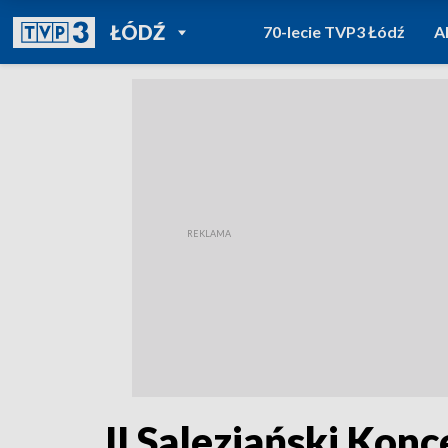
POWRÓT DO
ŁÓDŹ
70-lecie TVP3 Łódź
A
TVP REGIONY
II Salezjański Kon