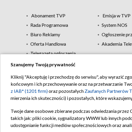
Abonament TVP
Emisja w TVP
Rada Programowa
System NOS
Biuro Reklamy
Ogłoszenie pr
Oferta Handlowa
Akademia Tele
Telegazeta ogłoszenia
Szanujemy Twoją prywatność
Regulamin TVP
Kliknij "Akceptuję i przechodzę do serwisu", aby wyrazić zg
końcowym i ich przechowywanie oraz na przetwarzanie Twoich
z IAB* (1201 firm)
oraz pozostałych
Zaufanych Partnerów T
mierzenia ich skuteczności) i pozostałych, które wskazujemy
Twoje dane osobowe zbierane podczas odwiedzania przez 
takich jak: pliki cookie, sygnalizatory WWW lub innych pod
udostępnianie funkcji mediów społecznościowych oraz anali