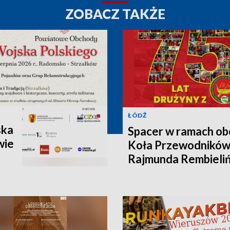
ZOBACZ TAKŻE
ŁÓDŹ
ska
Spacer w ramach ob
wie
Koła Przewodników
Rajmunda Rembieliń