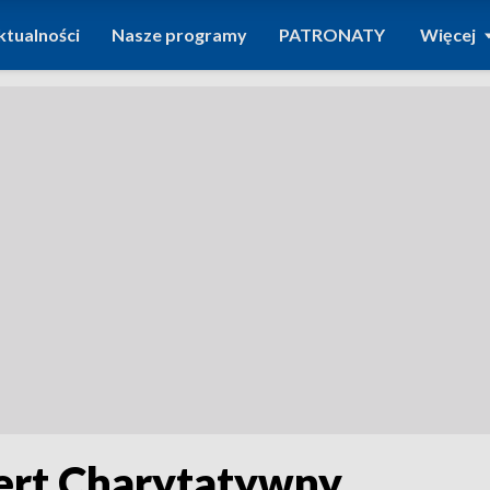
ktualności
Nasze programy
PATRONATY
Więcej
cert Charytatywny