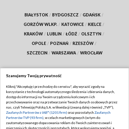
BIAŁYSTOK
/
BYDGOSZCZ
/
GDAŃSK
/
GORZÓW WLKP.
/
KATOWICE
/
KIELCE
/
KRAKÓW
/
LUBLIN
/
ŁÓDŹ
/
OLSZTYN
/
OPOLE
/
POZNAŃ
/
RZESZÓW
/
SZCZECIN
/
WARSZAWA
/
WROCŁAW
Szanujemy Twoją prywatność
Dołącz do nas:
Kliknij "Akceptuję i przechodzę do serwisu", aby wyrazić zgody na
korzystanie z technologii automatycznego śledzenia i zbierania danych,
TVP
dostęp do informacji na Twoim urządzeniu końcowym i ich
Abonament TVP
przechowywanie oraz na przetwarzanie Twoich danych osobowych przez
Regulamin TVP
nas, czyli Telewizję Polską S.A. w likwidacji (zwaną dalej również „TVP”),
Emisja w TVP
Polityka prywatności
Zaufanych Partnerów z IAB* (1201 firm)
oraz pozostałych
Zaufanych
Partnerów TVP (93 firm)
, w celach marketingowych (w tym do
Centrum informacji TVP
Moje zgody
zautomatyzowanego dopasowania reklam do Twoich zainteresowań i
mierzenia ich skuteczności) i pozostałych, które wskazujemy poniżej, a