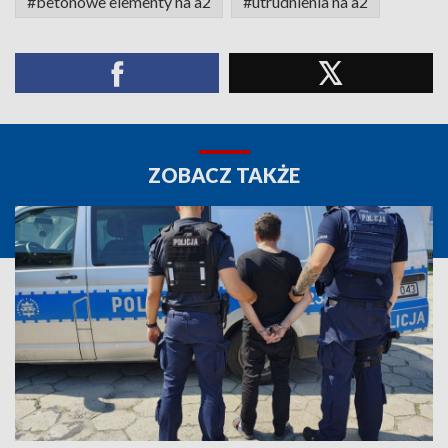
#betonowe elementy na a2
#utrudnienia na a2
ZOBACZ TAKŻE