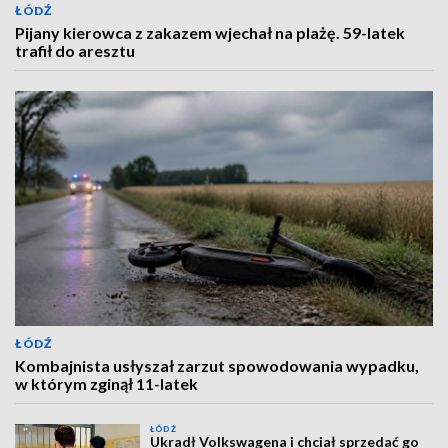
ŁÓDŹ
Pijany kierowca z zakazem wjechał na plażę. 59-latek
trafił do aresztu
ŁÓDŹ
Kombajnista usłyszał zarzut spowodowania wypadku,
w którym zginął 11-latek
ŁÓDŹ
Ukradł Volkswagena i chciał sprzedać go