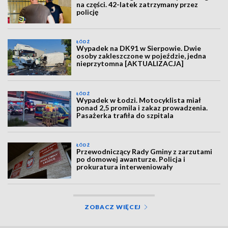
na części. 42-latek zatrzymany przez
policję
ŁÓDŹ
Wypadek na DK91 w Sierpowie. Dwie
osoby zakleszczone w pojeździe, jedna
nieprzytomna [AKTUALIZACJA]
ŁÓDŹ
Wypadek w Łodzi. Motocyklista miał
ponad 2,5 promila i zakaz prowadzenia.
Pasażerka trafiła do szpitala
ŁÓDŹ
Przewodniczący Rady Gminy z zarzutami
po domowej awanturze. Policja i
prokuratura interweniowały
ZOBACZ WIĘCEJ