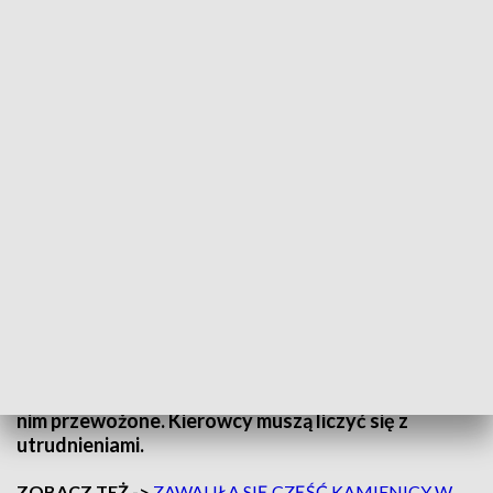
Betonowe elementy na autostradzie A2. Korek na ponad 10 km (fot. Google
Maps)
Około godz. 11:30 na 392. kilometrze autostrady
A2, na wysokości miejscowości Bobiecko, w
kierunku Poznania, doszło do pęknięcia opony w
samochodzie ciężarowym. W wyniku zdarzenia z
pojazdu spadły betonowe elementy, które były w
nim przewożone. Kierowcy muszą liczyć się z
utrudnieniami.
ZOBACZ TEŻ ->
ZAWALIŁA SIĘ CZĘŚĆ KAMIENICY W