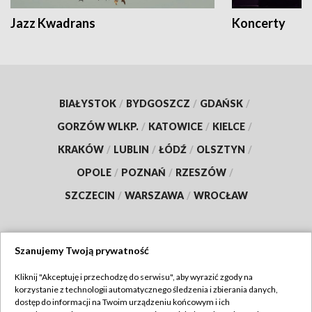
Jazz Kwadrans
Koncerty
BIAŁYSTOK
/
BYDGOSZCZ
/
GDAŃSK
/
GORZÓW WLKP.
/
KATOWICE
/
KIELCE
/
KRAKÓW
/
LUBLIN
/
ŁÓDŹ
/
OLSZTYN
/
OPOLE
/
POZNAŃ
/
RZESZÓW
/
SZCZECIN
/
WARSZAWA
/
WROCŁAW
Szanujemy Twoją prywatność
Dołącz do nas:
Kliknij "Akceptuję i przechodzę do serwisu", aby wyrazić zgody na
korzystanie z technologii automatycznego śledzenia i zbierania danych,
TVP
dostęp do informacji na Twoim urządzeniu końcowym i ich