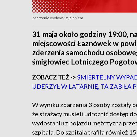
Zderzenie osobówki z jeleniem
31 maja około godziny 19:00, n
miejscowości Łaznówek w powi
zderzenia samochodu osobowego
śmigłowiec Lotniczego Pogoto
ZOBACZ TEŻ ->
ŚMIERTELNY WYPA
UDERZYŁ W LATARNIĘ, TA ZABIŁA
W wyniku zdarzenia 3 osoby zostały p
że strażacy musieli udrożnić dostęp 
wydostaniu z pojazdu mężczyzna prze
szpitala. Do szpitala trafiła również