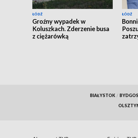
ŁÓDŹ
ŁÓDŹ
Groźny wypadek w
Bonni
Koluszkach. Zderzenie busa
Poszu
z ciężarówką
zatrz
krymi
BIAŁYSTOK
/
BYDGO
OLSZTY