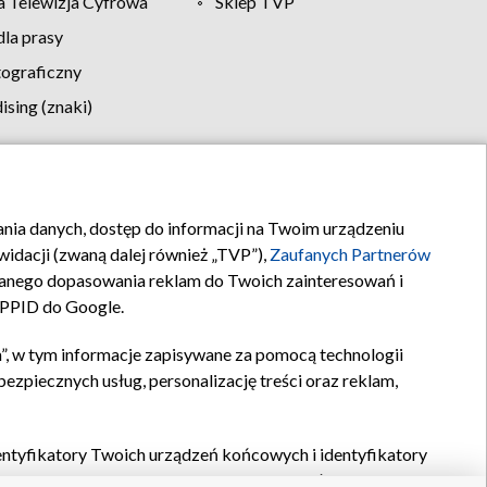
 Telewizja Cyfrowa
Sklep TVP
la prasy
tograficzny
sing (znaki)
klamy
Kontakt
rania danych, dostęp do informacji na Twoim urządzeniu
idacji (zwaną dalej również „TVP”),
Zaufanych Partnerów
anego dopasowania reklam do Twoich zainteresowań i
a PPID do Google.
”, w tym informacje zapisywane za pomocą technologii
zpiecznych usług, personalizację treści oraz reklam,
identyfikatory Twoich urządzeń końcowych i identyfikatory
P,
Zaufanych Partnerów z IAB
oraz pozostałych
Zaufanych