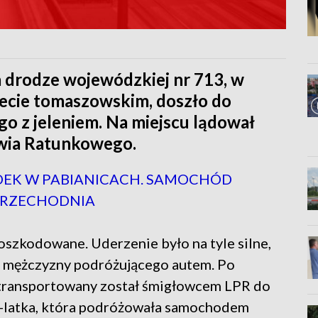
a drodze wojewódzkiej nr 713, w
ecie tomaszowskim, doszło do
 z jeleniem. Na miejscu lądował
wia Ratunkowego.
DEK W PABIANICACH. SAMOCHÓD
 PRZECHODNIA
oszkodowane. Uderzenie było na tyle silne,
do mężczyzny podróżującego autem. Po
transportowany został śmigłowcem LPR do
 15-latka, która podróżowała samochodem