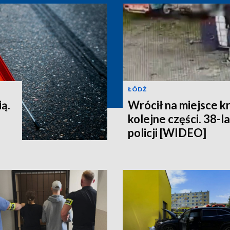
ŁÓDŹ
ią.
Wrócił na miejsce k
kolejne części. 38-l
policji [WIDEO]