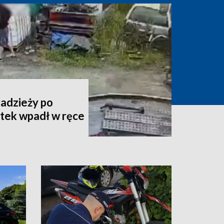
radzieży po
atek wpadł w ręce