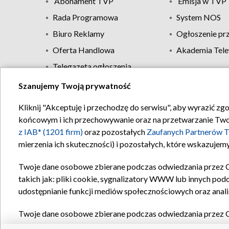
Abonament TVP
Emisja w TVP
Rada Programowa
System NOS
Biuro Reklamy
Ogłoszenie pr
Oferta Handlowa
Akademia Tele
Telegazeta ogłoszenia
Szanujemy Twoją prywatność
Regulamin TVP
Kliknij "Akceptuję i przechodzę do serwisu", aby wyrazić zg
końcowym i ich przechowywanie oraz na przetwarzanie Twoich
z IAB* (1201 firm)
oraz pozostałych
Zaufanych Partnerów T
mierzenia ich skuteczności) i pozostałych, które wskazujemy
Twoje dane osobowe zbierane podczas odwiedzania przez 
takich jak: pliki cookie, sygnalizatory WWW lub innych pod
udostępnianie funkcji mediów społecznościowych oraz anali
Twoje dane osobowe zbierane podczas odwiedzania przez 
plików cookie, informacje o Twoich wyszukiwaniach w serwi