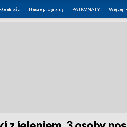
ktualności
Nasze programy
PATRONATY
Więcej
i z jeleniem. 3 osoby p