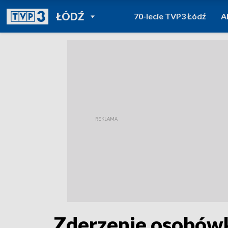
POWRÓT DO
ŁÓDŹ
70-lecie TVP3 Łódź
A
TVP REGIONY
Zderzenie osobówk