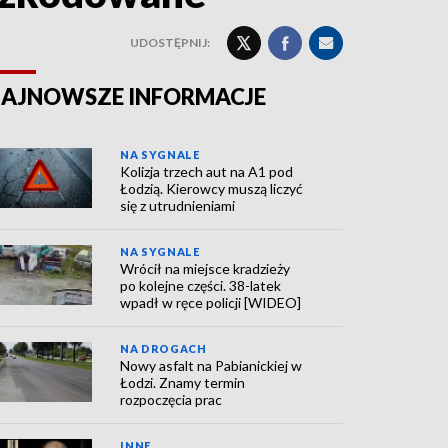
UDOSTĘPNIJ:
AJNOWSZE INFORMACJE
NA SYGNALE
Kolizja trzech aut na A1 pod
Łodzią. Kierowcy muszą liczyć
się z utrudnieniami
NA SYGNALE
Wrócił na miejsce kradzieży
po kolejne części. 38-latek
wpadł w ręce policji [WIDEO]
NA DROGACH
Nowy asfalt na Pabianickiej w
Łodzi. Znamy termin
rozpoczęcia prac
INNE