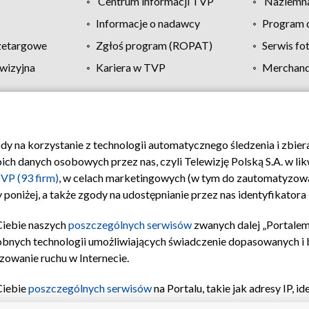
Centrum informacji TVP
Naziemna
Informacje o nadawcy
Program d
zetargowe
Zgłoś program (ROPAT)
Serwis fo
wizyjna
Kariera w TVP
Merchandi
Polityka prywatności
Moje zgody
Pomoc
Biuro re
ody na korzystanie z technologii automatycznego śledzenia i zbie
 danych osobowych przez nas, czyli Telewizję Polską S.A. w likw
VP (93 firm)
, w celach marketingowych (w tym do zautomatyzow
 poniżej, a także zgody na udostępnianie przez nas identyfikator
Ciebie naszych
poszczególnych serwisów
zwanych dalej „Portalem
obnych technologii umożliwiających świadczenie dopasowanych i be
zowanie ruchu w Internecie.
Ciebie
poszczególnych serwisów
na Portalu, takie jak adresy IP, 
sach Portalu czy historia odwiedzin będą przetwarzane przez TV