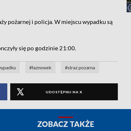
aży pożarnej i policja. W miejscu wypadku są
czyły się po godzinie 21:00.
wypadku
#łaznowek
#straz pozarna
UDOSTĘPNIJ NA X
ZOBACZ TAKŻE