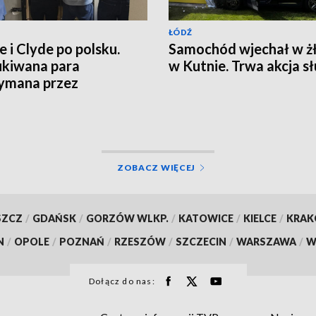
ŁÓDŹ
e i Clyde po polsku.
Samochód wjechał w ż
kiwana para
w Kutnie. Trwa akcja s
ymana przez
nalnych
ZOBACZ WIĘCEJ
SZCZ
/
GDAŃSK
/
GORZÓW WLKP.
/
KATOWICE
/
KIELCE
/
KRA
N
/
OPOLE
/
POZNAŃ
/
RZESZÓW
/
SZCZECIN
/
WARSZAWA
/
W
Dołącz do nas: