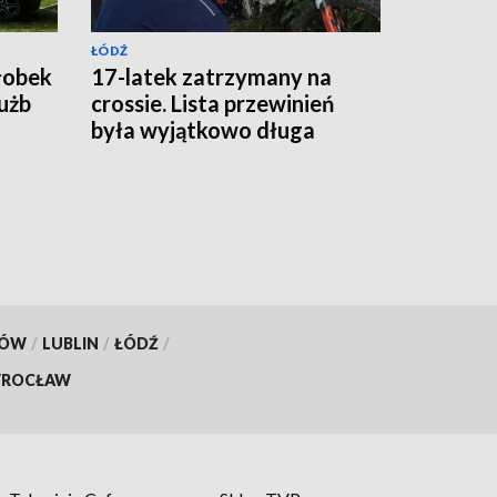
ŁÓDŹ
łobek
17-latek zatrzymany na
łużb
crossie. Lista przewinień
była wyjątkowo długa
KÓW
/
LUBLIN
/
ŁÓDŹ
/
ROCŁAW