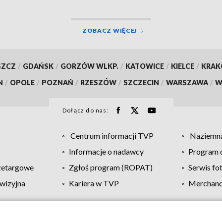
ZOBACZ WIĘCEJ
SZCZ
/
GDAŃSK
/
GORZÓW WLKP.
/
KATOWICE
/
KIELCE
/
KRA
N
/
OPOLE
/
POZNAŃ
/
RZESZÓW
/
SZCZECIN
/
WARSZAWA
/
W
Dołącz do nas:
Centrum informacji TVP
Naziemna
Informacje o nadawcy
Program d
zetargowe
Zgłoś program (ROPAT)
Serwis fo
wizyjna
Kariera w TVP
Merchandi