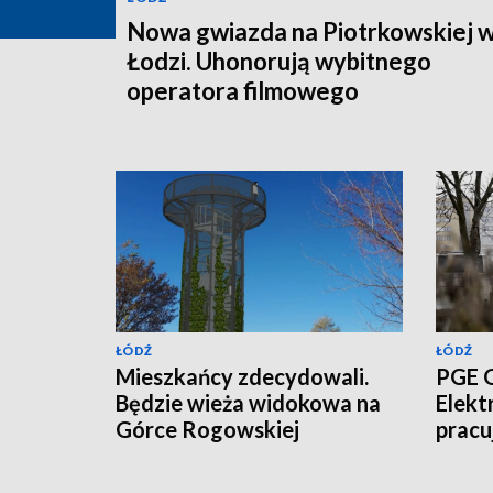
Nowa gwiazda na Piotrkowskiej 
Łodzi. Uhonorują wybitnego
operatora filmowego
ŁÓDŹ
ŁÓDŹ
Mieszkańcy zdecydowali.
PGE G
Będzie wieża widokowa na
Elekt
Górce Rogowskiej
pracu
[WIZUALIZACJE]