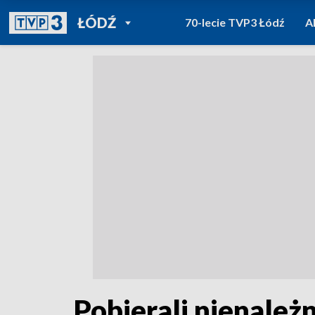
POWRÓT DO
ŁÓDŹ
70-lecie TVP3 Łódź
A
TVP REGIONY
Pobierali nienależn