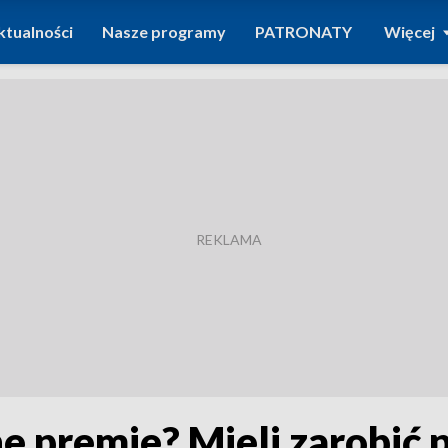
ktualności
Nasze programy
PATRONATY
Więcej
e premie? Mieli zarobić 