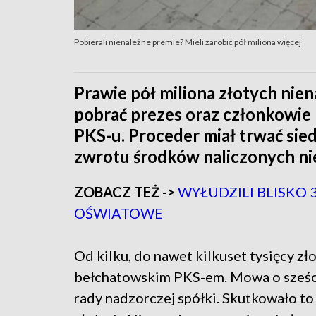
Pobierali nienależne premie? Mieli zarobić pół miliona więcej
Prawie pół miliona złotych nie
pobrać prezes oraz członkowie
PKS-u. Proceder miał trwać sie
zwrotu środków naliczonych ni
ZOBACZ TEŻ ->
WYŁUDZILI BLISKO 
OŚWIATOWE
Od kilku, do nawet kilkuset tysięcy zł
bełchatowskim PKS-em. Mowa o sześciu
rady nadzorczej spółki. Skutkowało to