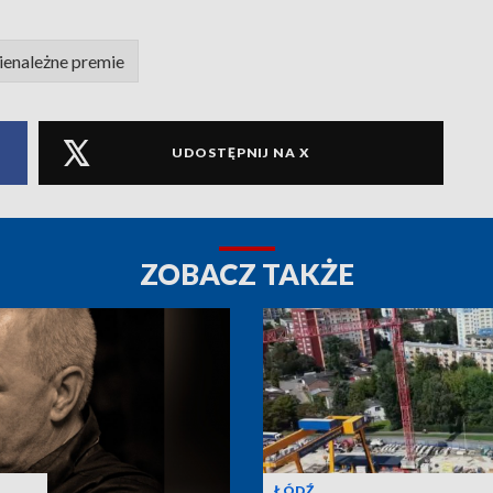
ienależne premie
UDOSTĘPNIJ NA X
ZOBACZ TAKŻE
ŁÓDŹ