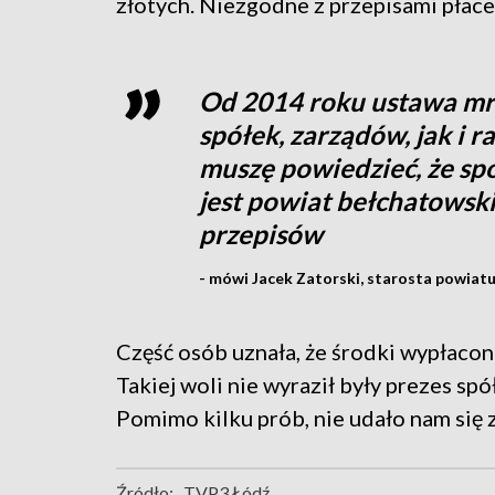
złotych. Niezgodne z przepisami płace
Od 2014 roku ustawa mr
spółek, zarządów, jak i r
muszę powiedzieć, że spó
jest powiat bełchatowski
przepisów
- mówi Jacek Zatorski, starosta powiat
Część osób uznała, że środki wypłacono
Takiej woli nie wyraził były prezes spó
Pomimo kilku prób, nie udało nam się 
Źródło:
TVP3 Łódź