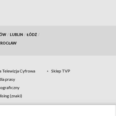
KÓW
/
LUBLIN
/
ŁÓDŹ
/
ROCŁAW
 Telewizja Cyfrowa
Sklep TVP
la prasy
tograficzny
sing (znaki)