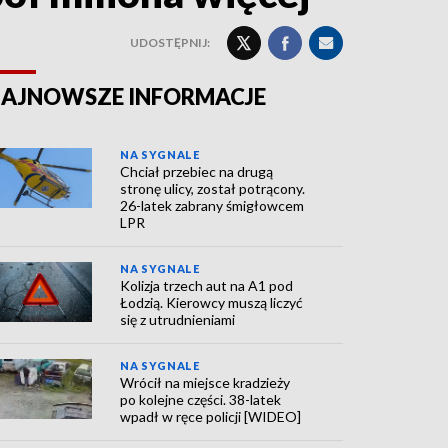
UDOSTĘPNIJ:
AJNOWSZE INFORMACJE
NA SYGNALE
Chciał przebiec na drugą
stronę ulicy, został potrącony.
26-latek zabrany śmigłowcem
LPR
NA SYGNALE
Kolizja trzech aut na A1 pod
Łodzią. Kierowcy muszą liczyć
się z utrudnieniami
NA SYGNALE
Wrócił na miejsce kradzieży
po kolejne części. 38-latek
wpadł w ręce policji [WIDEO]