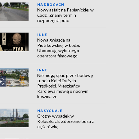
NA DROGACH
Nowy asfalt na Pabianickiej w
Łodzi. Znamy termin
rozpoczęcia prac
INNE
Nowa gwiazda na
Piotrkowskiej w Łodzi.
Uhonorują wybitnego
operatora filmowego
INNE
Nie mogą spać przez budowę
tunelu Kolei Dużych
Prędkości. Mieszkańcy
Karolewa mówią o nocnym
koszmarze
NA SYGNALE
Groźny wypadek w
Koluszkach. Zderzenie busa z
ciężarówką