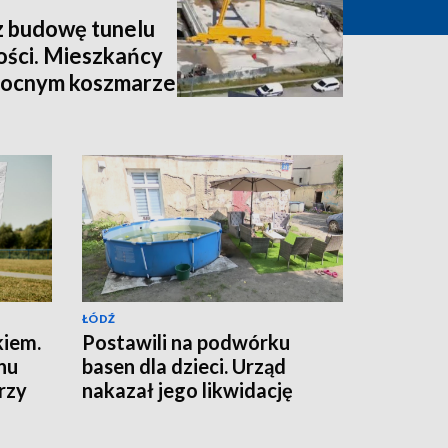
z budowę tunelu
ości. Mieszkańcy
nocnym koszmarze
ŁÓDŹ
kiem.
Postawili na podwórku
nu
basen dla dzieci. Urząd
rzy
nakazał jego likwidację
wej