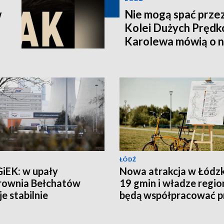
w
Nie mogą spać prze
Kolei Dużych Prędk
Karolewa mówią o 
ŁÓDŹ
iEK: w upały
Nowa atrakcja w Łódz
rownia Bełchatów
19 gmin i władze regio
je stabilnie
będą współpracować p
budowie trasy rowero