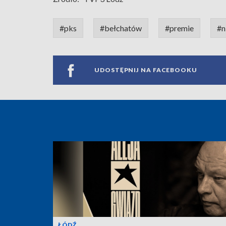
#pks
#bełchatów
#premie
#n
UDOSTĘPNIJ NA FACEBOOKU
ŁÓDŹ