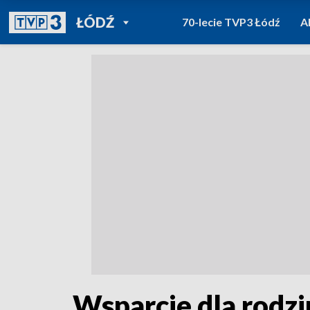
POWRÓT DO
ŁÓDŹ
70-lecie TVP3 Łódź
A
TVP REGIONY
Wsparcie dla rodzi