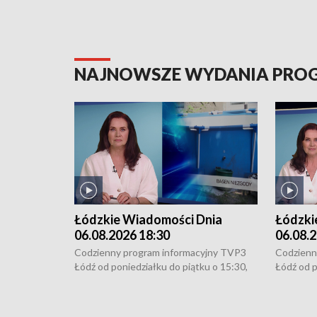
NAJNOWSZE WYDANIA PR
Łódzkie Wiadomości Dnia
Łódzki
06.08.2026 18:30
06.08.2
Codzienny program informacyjny TVP3
Codzienn
Łódź od poniedziałku do piątku o 15:30,
Łódź od p
16:30, 18:30 i 21:30. W weekendy o
16:30, 18
18:30 i 21:30.
18:30 i 2