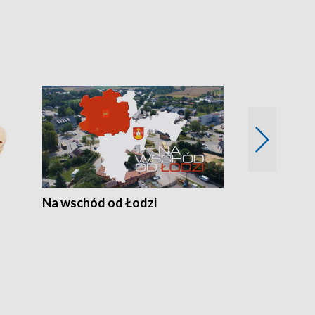
Na wschód od Łodzi
Zimowe szal
Polski