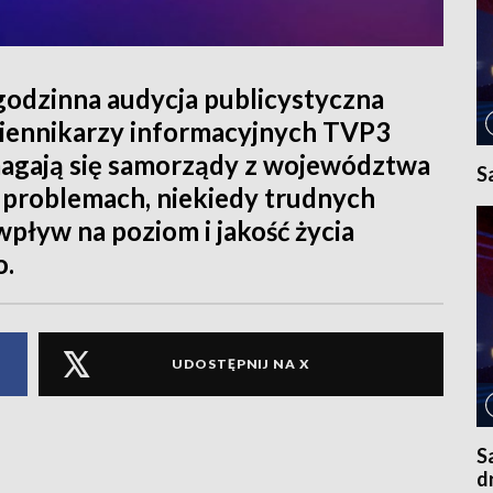
łgodzinna audycja publicystyczna
iennikarzy informacyjnych TVP3
zmagają się samorządy z województwa
S
 i problemach, niekiedy trudnych
pływ na poziom i jakość życia
o.
UDOSTĘPNIJ NA X
S
d