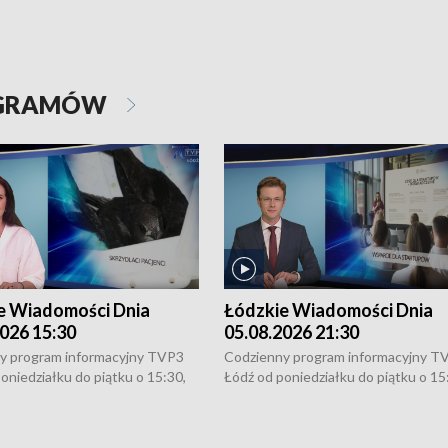
OGRAMÓW
e Wiadomości Dnia
Łódzkie Wiadomości Dnia
026 15:30
05.08.2026 21:30
y program informacyjny TVP3
Codzienny program informacyjny T
oniedziałku do piątku o 15:30,
Łódź od poniedziałku do piątku o 15
:30 i 21:30. W weekendy o
16:30, 18:30 i 21:30. W weekendy o
1:30.
18:30 i 21:30.