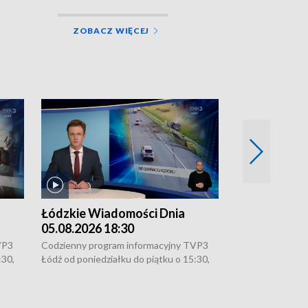
ZOBACZ WIĘCEJ
Łódzkie Wiadomości Dnia
Łódzkie Wia
05.08.2026 18:30
05.08.2026 1
VP3
Codzienny program informacyjny TVP3
Codzienny progr
:30,
Łódź od poniedziałku do piątku o 15:30,
Łódź od poniedzi
16:30, 18:30 i 21:30. W weekendy o
16:30, 18:30 i 2
18:30 i 21:30.
18:30 i 21:30.