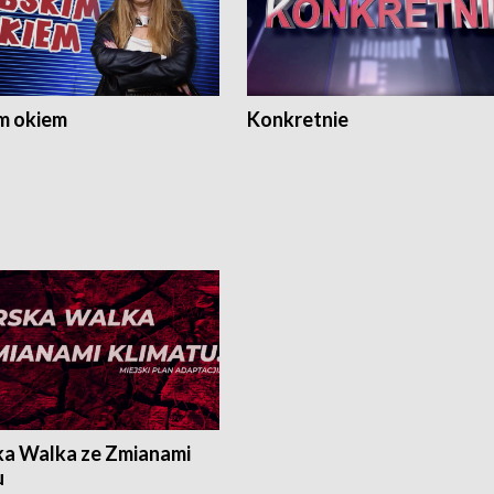
m okiem
Konkretnie
ka Walka ze Zmianami
u