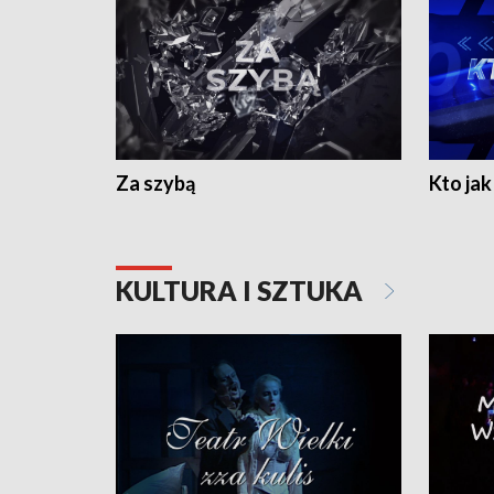
Za szybą
Kto jak 
KULTURA I SZTUKA