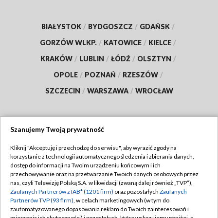
BIAŁYSTOK
/
BYDGOSZCZ
/
GDAŃSK
/
GORZÓW WLKP.
/
KATOWICE
/
KIELCE
/
KRAKÓW
/
LUBLIN
/
ŁÓDŹ
/
OLSZTYN
/
OPOLE
/
POZNAŃ
/
RZESZÓW
/
SZCZECIN
/
WARSZAWA
/
WROCŁAW
Szanujemy Twoją prywatność
Dołącz do nas:
Kliknij "Akceptuję i przechodzę do serwisu", aby wyrazić zgody na
korzystanie z technologii automatycznego śledzenia i zbierania danych,
TVP
dostęp do informacji na Twoim urządzeniu końcowym i ich
Abonament TVP
przechowywanie oraz na przetwarzanie Twoich danych osobowych przez
Regulamin TVP
nas, czyli Telewizję Polską S.A. w likwidacji (zwaną dalej również „TVP”),
Emisja w TVP
Polityka prywatności
Zaufanych Partnerów z IAB* (1201 firm)
oraz pozostałych
Zaufanych
Partnerów TVP (93 firm)
, w celach marketingowych (w tym do
Centrum informacji TVP
Moje zgody
zautomatyzowanego dopasowania reklam do Twoich zainteresowań i
mierzenia ich skuteczności) i pozostałych, które wskazujemy poniżej, a