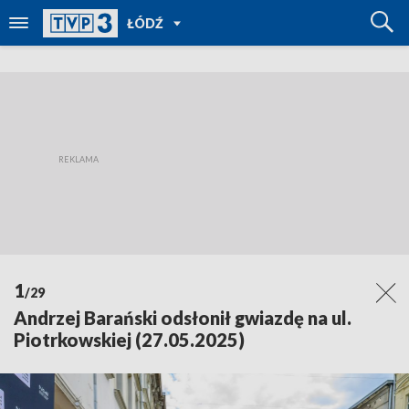
POWRÓT
ŁÓDŹ
DO
TVP
REGIONY
1
/29
Andrzej Barański odsłonił gwiazdę na ul.
Piotrkowskiej (27.05.2025)