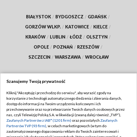
BIAŁYSTOK
/
BYDGOSZCZ
/
GDAŃSK
/
GORZÓW WLKP.
/
KATOWICE
/
KIELCE
/
KRAKÓW
/
LUBLIN
/
ŁÓDŹ
/
OLSZTYN
/
OPOLE
/
POZNAŃ
/
RZESZÓW
/
SZCZECIN
/
WARSZAWA
/
WROCŁAW
Szanujemy Twoją prywatność
Dołącz do nas:
Kliknij "Akceptuję i przechodzę do serwisu", aby wyrazić zgody na
korzystanie z technologii automatycznego śledzenia i zbierania danych,
TVP
dostęp do informacji na Twoim urządzeniu końcowym i ich
Abonament TVP
przechowywanie oraz na przetwarzanie Twoich danych osobowych przez
Regulamin TVP
nas, czyli Telewizję Polską S.A. w likwidacji (zwaną dalej również „TVP”),
Emisja w TVP
Polityka prywatności
Zaufanych Partnerów z IAB* (1201 firm)
oraz pozostałych
Zaufanych
Partnerów TVP (93 firm)
, w celach marketingowych (w tym do
Centrum informacji TVP
Moje zgody
zautomatyzowanego dopasowania reklam do Twoich zainteresowań i
mierzenia ich skuteczności) i pozostałych, które wskazujemy poniżej, a