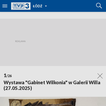
POWRÓT
ŁÓDŹ
DO
TVP
REGIONY
1
/26
Wystawa "Gabinet Wilkonia" w Galerii Willa
(27.05.2025)